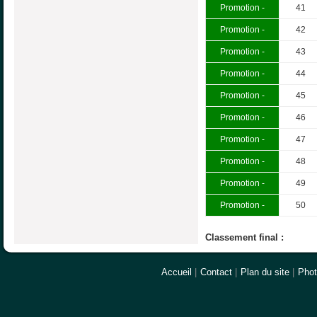
Promotion -
41
Promotion -
42
Promotion -
43
Promotion -
44
Promotion -
45
Promotion -
46
Promotion -
47
Promotion -
48
Promotion -
49
Promotion -
50
Classement final :
Accueil
|
Contact
|
Plan du site
|
Pho