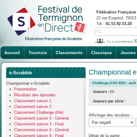
Fédération Française
22 rue Esquirol, 75013
Tél :
01.53.92.53.20
3
Il y a actuellement
Accueil
Tournois
Classements
Classique
Jeunes
Championnat e-
e-Scrabble
Championnat e-Scrabble
Challenge d'été 2023 - août 
Présentation
Joueurs :
66
Résultats des épisodes
Classement saison 1
Joueurs par série :
Classement saison 2
Classement Challenge d'été
Affichage des résultats :
Classement saison 3 - Général
Classement saison 3 - Final
Classement saison 4 - Général
Classement saison 4 - Final
Détail de la partie :