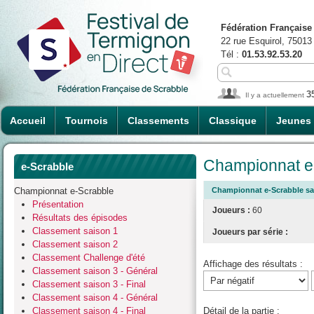
Fédération Française
22 rue Esquirol, 75013
Tél :
01.53.92.53.20
3
Il y a actuellement
Accueil
Tournois
Classements
Classique
Jeunes
Championnat e-
e-Scrabble
Championnat e-Scrabble
Championnat e-Scrabble sais
Présentation
Joueurs :
60
Résultats des épisodes
Classement saison 1
Joueurs par série :
Classement saison 2
Classement Challenge d'été
Affichage des résultats :
Classement saison 3 - Général
Classement saison 3 - Final
Classement saison 4 - Général
Classement saison 4 - Final
Détail de la partie :