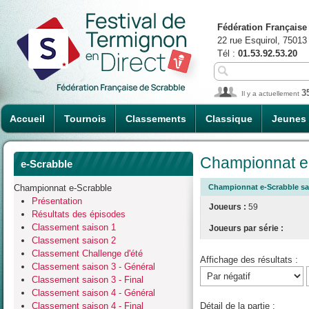
Fédération Française
22 rue Esquirol, 75013
Tél :
01.53.92.53.20
3
Il y a actuellement
Accueil
Tournois
Classements
Classique
Jeunes
Championnat e-
e-Scrabble
Championnat e-Scrabble
Championnat e-Scrabble sais
Présentation
Joueurs :
59
Résultats des épisodes
Classement saison 1
Joueurs par série :
Classement saison 2
Classement Challenge d'été
Affichage des résultats :
Classement saison 3 - Général
Classement saison 3 - Final
Classement saison 4 - Général
Classement saison 4 - Final
Détail de la partie :