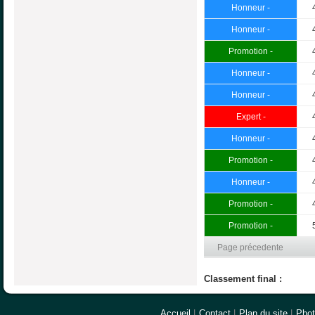
Honneur -
Honneur -
Promotion -
Honneur -
Honneur -
Expert -
Honneur -
Promotion -
Honneur -
Promotion -
Promotion -
Page précedente
Classement final :
Accueil
|
Contact
|
Plan du site
|
Pho