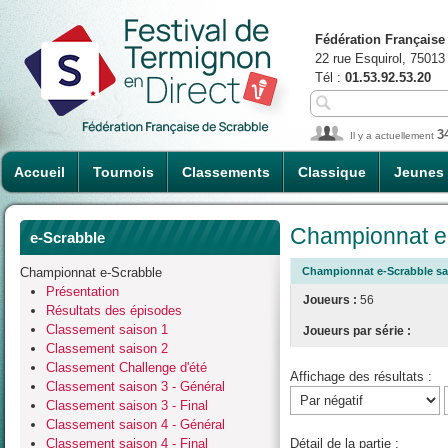
Fédération Française
22 rue Esquirol, 75013
Tél :
01.53.92.53.20
3
Il y a actuellement
Accueil
Tournois
Classements
Classique
Jeunes
Championnat e-
e-Scrabble
Championnat e-Scrabble
Championnat e-Scrabble sais
Présentation
Joueurs :
56
Résultats des épisodes
Classement saison 1
Joueurs par série :
Classement saison 2
Classement Challenge d'été
Affichage des résultats :
Classement saison 3 - Général
Classement saison 3 - Final
Classement saison 4 - Général
Classement saison 4 - Final
Détail de la partie :