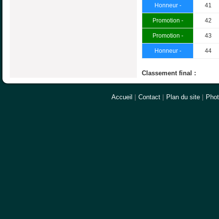
Honneur -
41
Promotion -
42
Promotion -
43
Honneur -
44
Classement final :
Accueil
|
Contact
|
Plan du site
|
Pho