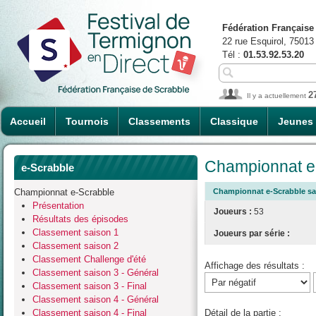
Fédération Française
22 rue Esquirol, 75013
Tél :
01.53.92.53.20
2
Il y a actuellement
Accueil
Tournois
Classements
Classique
Jeunes
Championnat e-
e-Scrabble
Championnat e-Scrabble
Championnat e-Scrabble sais
Présentation
Joueurs :
53
Résultats des épisodes
Classement saison 1
Joueurs par série :
Classement saison 2
Classement Challenge d'été
Affichage des résultats :
Classement saison 3 - Général
Classement saison 3 - Final
Classement saison 4 - Général
Classement saison 4 - Final
Détail de la partie :