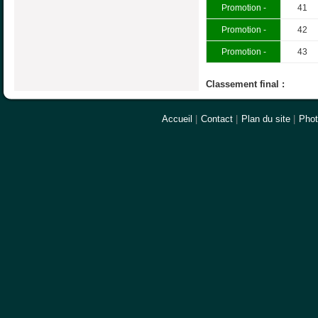
Promotion -
41
Promotion -
42
Promotion -
43
Classement final :
Accueil
|
Contact
|
Plan du site
|
Pho