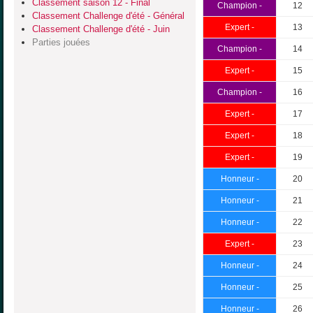
Classement saison 12 - Final
Champion -
12
Classement Challenge d'été - Général
Expert -
13
Classement Challenge d'été - Juin
Parties jouées
Champion -
14
Expert -
15
Champion -
16
Expert -
17
Expert -
18
Expert -
19
Honneur -
20
Honneur -
21
Honneur -
22
Expert -
23
Honneur -
24
Honneur -
25
Honneur -
26