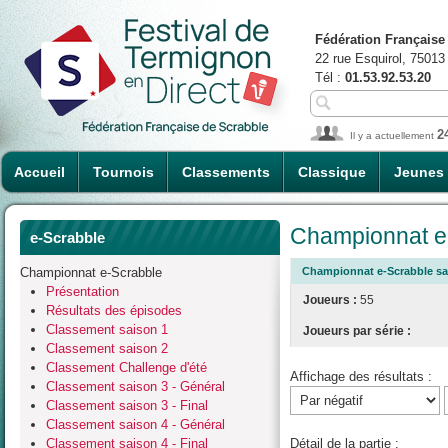
Fédération Française
22 rue Esquirol, 75013
Tél :
01.53.92.53.20
2
Il y a actuellement
Accueil
Tournois
Classements
Classique
Jeunes
Championnat e-
e-Scrabble
Championnat e-Scrabble
Championnat e-Scrabble sai
Présentation
Joueurs :
55
Résultats des épisodes
Classement saison 1
Joueurs par série :
Classement saison 2
Classement Challenge d'été
Affichage des résultats :
Classement saison 3 - Général
Classement saison 3 - Final
Classement saison 4 - Général
Classement saison 4 - Final
Détail de la partie :