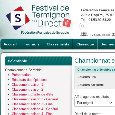
Fédération Française
22 rue Esquirol, 75013
Tél :
01.53.92.53.20
2
Il y a actuellement
Accueil
Tournois
Classements
Classique
Jeunes
Championnat e-
e-Scrabble
Championnat e-Scrabble
Championnat e-Scrabble sais
Présentation
Joueurs :
56
Résultats des épisodes
Classement saison 1
Joueurs par série :
Classement saison 2
Classement Challenge d'été
Affichage des résultats :
Classement saison 3 - Général
Classement saison 3 - Final
Classement saison 4 - Général
Classement saison 4 - Final
Détail de la partie :