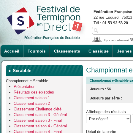
Fédération Française
22 rue Esquirol, 75013
Tél :
01.53.92.53.20
3
Il y a actuellement
Accueil
Tournois
Classements
Classique
Jeunes
Championnat e-
e-Scrabble
Championnat e-Scrabble
Championnat e-Scrabble sais
Présentation
Joueurs :
56
Résultats des épisodes
Classement saison 1
Joueurs par série :
Classement saison 2
Classement Challenge d'été
Affichage des résultats :
Classement saison 3 - Général
Classement saison 3 - Final
Classement saison 4 - Général
Classement saison 4 - Final
Détail de la partie :