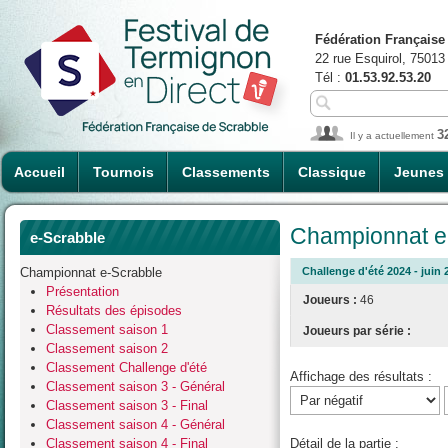
Fédération Française
22 rue Esquirol, 75013
Tél :
01.53.92.53.20
3
Il y a actuellement
Accueil
Tournois
Classements
Classique
Jeunes
Championnat e-
e-Scrabble
Championnat e-Scrabble
Challenge d'été 2024 - juin 
Présentation
Joueurs :
46
Résultats des épisodes
Classement saison 1
Joueurs par série :
Classement saison 2
Classement Challenge d'été
Affichage des résultats :
Classement saison 3 - Général
Classement saison 3 - Final
Classement saison 4 - Général
Classement saison 4 - Final
Détail de la partie :