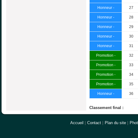
Honneur -
27
Honneur -
28
Honneur -
29
Honneur -
30
Honneur -
31
Promotion -
32
Promotion -
33
Promotion -
34
Promotion -
35
Honneur -
36
Classement final :
Accueil
|
Contact
|
Plan du site
|
Pho