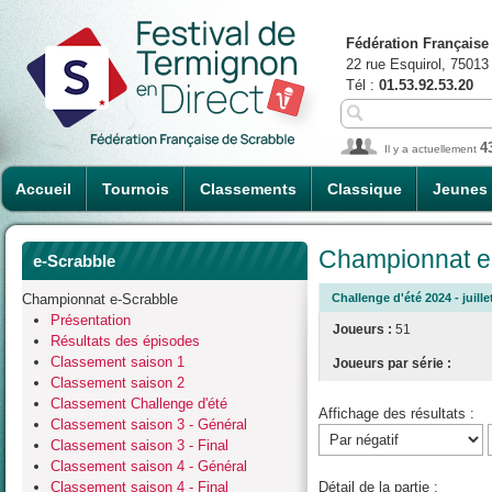
Fédération Française
22 rue Esquirol, 75013
Tél :
01.53.92.53.20
4
Il y a actuellement
Accueil
Tournois
Classements
Classique
Jeunes
Championnat e-
e-Scrabble
Championnat e-Scrabble
Challenge d'été 2024 - juille
Présentation
Joueurs :
51
Résultats des épisodes
Classement saison 1
Joueurs par série :
Classement saison 2
Classement Challenge d'été
Affichage des résultats :
Classement saison 3 - Général
Classement saison 3 - Final
Classement saison 4 - Général
Classement saison 4 - Final
Détail de la partie :