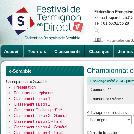
Fédération Française
22 rue Esquirol, 75013
Tél :
01.53.92.53.20
3
Il y a actuellement
Accueil
Tournois
Classements
Classique
Jeunes
Championnat e-
e-Scrabble
Championnat e-Scrabble
Challenge d'été 2024 - juille
Présentation
Joueurs :
51
Résultats des épisodes
Classement saison 1
Joueurs par série :
Classement saison 2
Classement Challenge d'été
Affichage des résultats :
Classement saison 3 - Général
Classement saison 3 - Final
Classement saison 4 - Général
Classement saison 4 - Final
Détail de la partie :