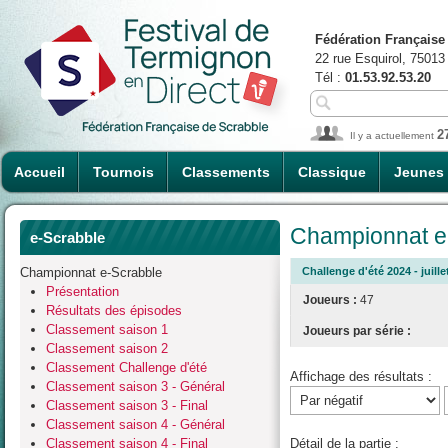
Fédération Française
22 rue Esquirol, 75013
Tél :
01.53.92.53.20
2
Il y a actuellement
Accueil
Tournois
Classements
Classique
Jeunes
Championnat e-
e-Scrabble
Championnat e-Scrabble
Challenge d'été 2024 - juille
Présentation
Joueurs :
47
Résultats des épisodes
Classement saison 1
Joueurs par série :
Classement saison 2
Classement Challenge d'été
Affichage des résultats :
Classement saison 3 - Général
Classement saison 3 - Final
Classement saison 4 - Général
Classement saison 4 - Final
Détail de la partie :