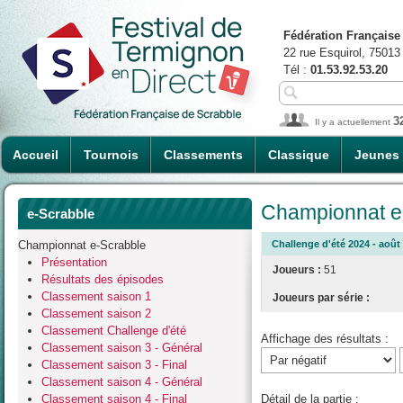
Fédération Française
22 rue Esquirol, 75013
Tél :
01.53.92.53.20
3
Il y a actuellement
Accueil
Tournois
Classements
Classique
Jeunes
Championnat e-
e-Scrabble
Championnat e-Scrabble
Challenge d'été 2024 - août 
Présentation
Joueurs :
51
Résultats des épisodes
Classement saison 1
Joueurs par série :
Classement saison 2
Classement Challenge d'été
Affichage des résultats :
Classement saison 3 - Général
Classement saison 3 - Final
Classement saison 4 - Général
Classement saison 4 - Final
Détail de la partie :