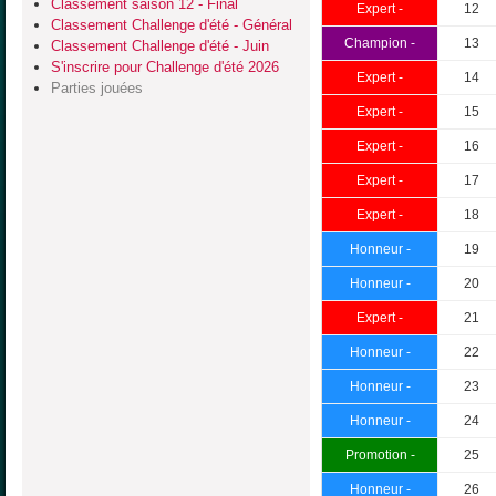
Classement saison 12 - Final
Expert -
12
Classement Challenge d'été - Général
Champion -
13
Classement Challenge d'été - Juin
S'inscrire pour Challenge d'été 2026
Expert -
14
Parties jouées
Expert -
15
Expert -
16
Expert -
17
Expert -
18
Honneur -
19
Honneur -
20
Expert -
21
Honneur -
22
Honneur -
23
Honneur -
24
Promotion -
25
Honneur -
26