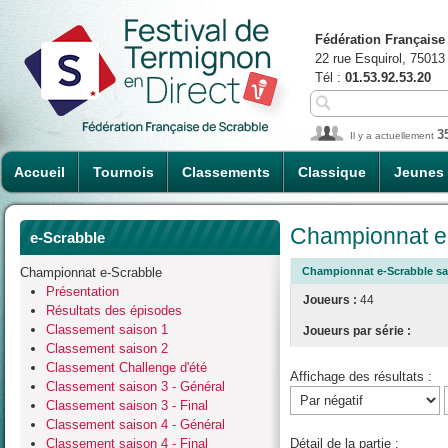
Fédération Française
22 rue Esquirol, 75013
Tél :
01.53.92.53.20
3
Il y a actuellement
Accueil
Tournois
Classements
Classique
Jeunes
Championnat e-
e-Scrabble
Championnat e-Scrabble
Championnat e-Scrabble sai
Présentation
Joueurs :
44
Résultats des épisodes
Classement saison 1
Joueurs par série :
Classement saison 2
Classement Challenge d'été
Affichage des résultats :
Classement saison 3 - Général
Classement saison 3 - Final
Classement saison 4 - Général
Classement saison 4 - Final
Détail de la partie :