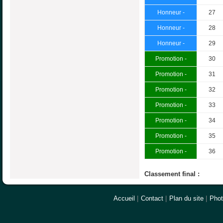
Honneur -
27
Honneur -
28
Honneur -
29
Promotion -
30
Promotion -
31
Promotion -
32
Promotion -
33
Promotion -
34
Promotion -
35
Promotion -
36
Classement final :
Accueil
|
Contact
|
Plan du site
|
Pho