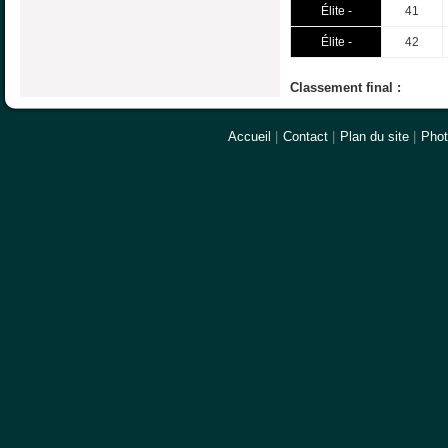
Élite -
41
Élite -
42
Classement final :
Accueil
|
Contact
|
Plan du site
|
Pho