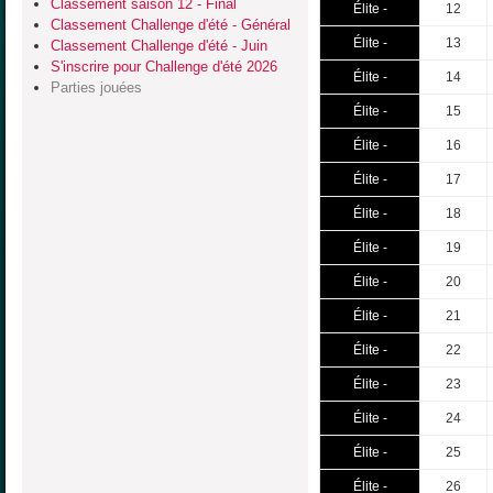
Classement saison 12 - Final
Élite -
12
Classement Challenge d'été - Général
Élite -
13
Classement Challenge d'été - Juin
S'inscrire pour Challenge d'été 2026
Élite -
14
Parties jouées
Élite -
15
Élite -
16
Élite -
17
Élite -
18
Élite -
19
Élite -
20
Élite -
21
Élite -
22
Élite -
23
Élite -
24
Élite -
25
Élite -
26