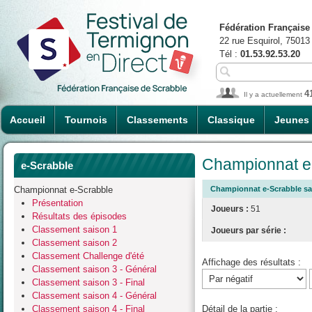
Fédération Française
22 rue Esquirol, 75013
Tél :
01.53.92.53.20
4
Il y a actuellement
Accueil
Tournois
Classements
Classique
Jeunes
Championnat e-
e-Scrabble
Championnat e-Scrabble
Championnat e-Scrabble sai
Présentation
Joueurs :
51
Résultats des épisodes
Classement saison 1
Joueurs par série :
Classement saison 2
Classement Challenge d'été
Affichage des résultats :
Classement saison 3 - Général
Classement saison 3 - Final
Classement saison 4 - Général
Classement saison 4 - Final
Détail de la partie :