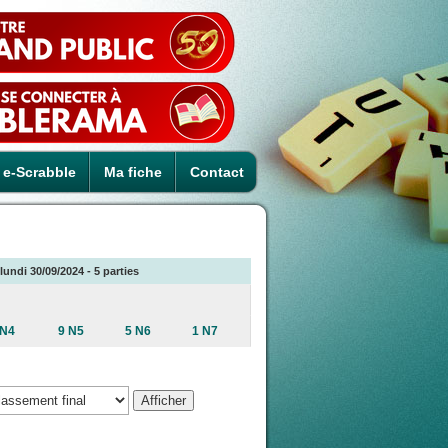
e-Scrabble
Ma fiche
Contact
lundi 30/09/2024 - 5 parties
 N4
9 N5
5 N6
1 N7