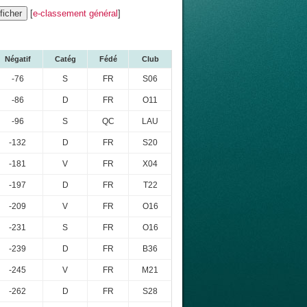
[
e-classement général
]
Négatif
Catég
Fédé
Club
-76
S
FR
S06
-86
D
FR
O11
-96
S
QC
LAU
-132
D
FR
S20
-181
V
FR
X04
-197
D
FR
T22
-209
V
FR
O16
-231
S
FR
O16
-239
D
FR
B36
-245
V
FR
M21
-262
D
FR
S28