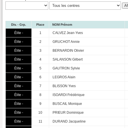
Div. - Grp.
Place
NOM Prénom
Élite -
1
CALVEZ Jean-Yves
Élite -
2
GRUCHOT Annie
Élite -
3
BERNARDIN Olivier
Élite -
4
SALANSON Gilbert
Élite -
5
GAUTRON Sylvie
Élite -
6
LEGROS Alain
Élite -
7
BLISSON Yves
Élite -
8
ISOARDI Frédérique
Élite -
9
BUSCAIL Monique
Élite -
10
PRIEUR Dominique
Élite -
11
DURAND Jacqueline