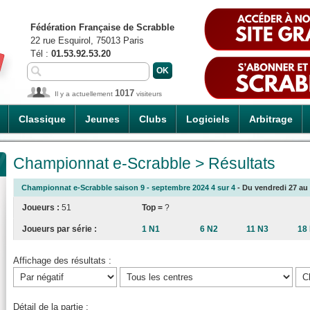
Fédération Française de Scrabble
22 rue Esquirol, 75013 Paris
Tél :
01.53.92.53.20
1017
Il y a actuellement
visiteurs
Classique
Jeunes
Clubs
Logiciels
Arbitrage
Championnat e-Scrabble > Résultats
Championnat e-Scrabble saison 9 - septembre 2024 4 sur 4
- Du vendredi 27 au 
Joueurs :
51
Top =
?
Joueurs par série :
1 N1
6 N2
11 N3
18
Affichage des résultats :
Détail de la partie :