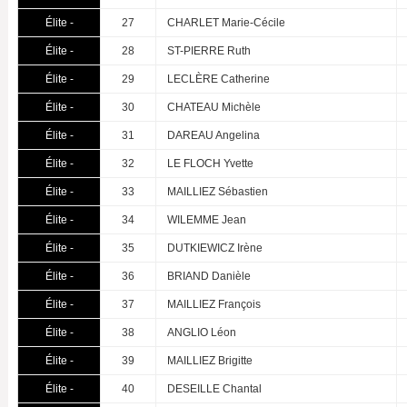
Élite -
27
CHARLET Marie-Cécile
Élite -
28
ST-PIERRE Ruth
Élite -
29
LECLÈRE Catherine
Élite -
30
CHATEAU Michèle
Élite -
31
DAREAU Angelina
Élite -
32
LE FLOCH Yvette
Élite -
33
MAILLIEZ Sébastien
Élite -
34
WILEMME Jean
Élite -
35
DUTKIEWICZ Irène
Élite -
36
BRIAND Danièle
Élite -
37
MAILLIEZ François
Élite -
38
ANGLIO Léon
Élite -
39
MAILLIEZ Brigitte
Élite -
40
DESEILLE Chantal