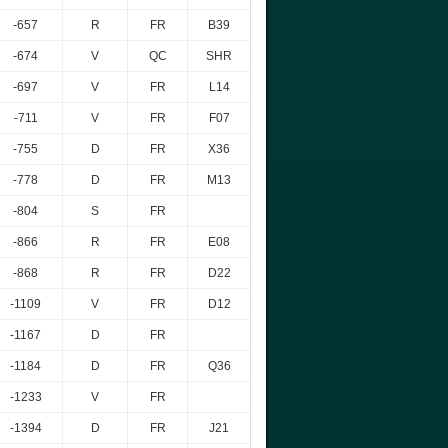
-657
R
FR
B39
-674
V
QC
SHR
-697
V
FR
L14
-711
V
FR
F07
-755
D
FR
X36
-778
D
FR
M13
-804
S
FR
-866
R
FR
E08
-868
R
FR
D22
-1109
V
FR
D12
-1167
D
FR
-1184
D
FR
Q36
-1233
V
FR
-1394
D
FR
J21