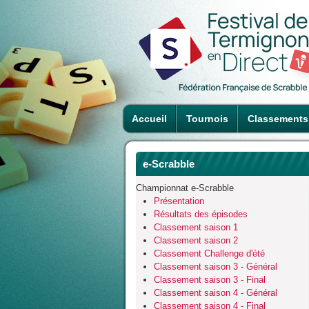
Accueil
Tournois
Classements
e-Scrabble
Championnat e-Scrabble
Présentation
Résultats des épisodes
Classement saison 1
Classement saison 2
Classement Challenge d'été
Classement saison 3 - Général
Classement saison 3 - Final
Classement saison 4 - Général
Classement saison 4 - Final