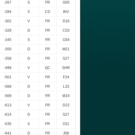
-267
S
FR
G05
-284
S
CD
INV
-302
V
FR
D16
-328
D
FR
C03
-345
S
FR
O34
-350
D
FR
M21
-358
D
FR
S27
-499
V
QC
SHR
-501
V
FR
F24
-568
D
FR
L33
-569
D
FR
M19
-613
V
FR
D22
-614
D
FR
S27
-635
S
FR
O11
-641
D
FR
J08