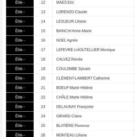
Élite -
12
MAES Eric
Élite -
13
LORENZO Claude
Élite -
14
LESUEUR Liliane
Élite -
15
BIANCHI Anne-Marie
Élite -
16
NOEL Agnès
Élite -
17
LEFEVRE-LHOUTELLIER Monique
Élite -
18
CALVEZ Renée
Élite -
19
COULOMBE Sylvain
Élite -
20
CLÉMENT-LAMBERT Catherine
Élite -
21
BOEUF Marie-Hélène
Élite -
22
CHÂLE Marie-Hélène
Élite -
23
DELAUNAY Françoise
Élite -
24
GIRARD Claire
Élite -
25
BLATIÈRE Florence
Élite -
26
MONTEAU Liliane