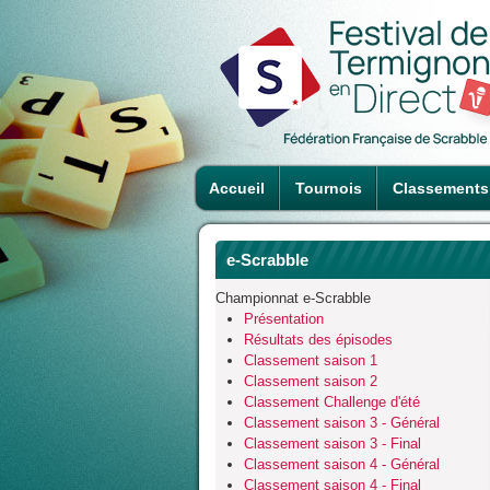
Accueil
Tournois
Classements
e-Scrabble
Championnat e-Scrabble
Présentation
Résultats des épisodes
Classement saison 1
Classement saison 2
Classement Challenge d'été
Classement saison 3 - Général
Classement saison 3 - Final
Classement saison 4 - Général
Classement saison 4 - Final