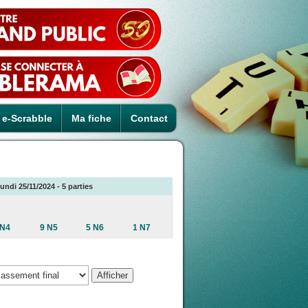
e-Scrabble
Ma fiche
Contact
undi 25/11/2024 - 5 parties
 N4
9 N5
5 N6
1 N7