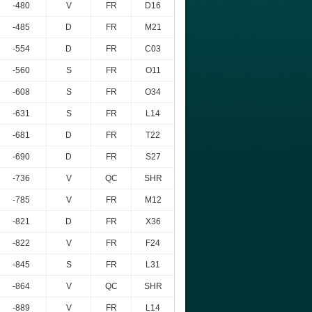
-480
V
FR
D16
-485
D
FR
M21
-554
D
FR
C03
-560
S
FR
O11
-608
S
FR
O34
-631
S
FR
L14
-681
D
FR
T22
-690
D
FR
S27
-736
V
QC
SHR
-785
V
FR
M12
-821
D
FR
X36
-822
V
FR
F24
-845
S
FR
L31
-864
V
QC
SHR
-889
V
FR
L14