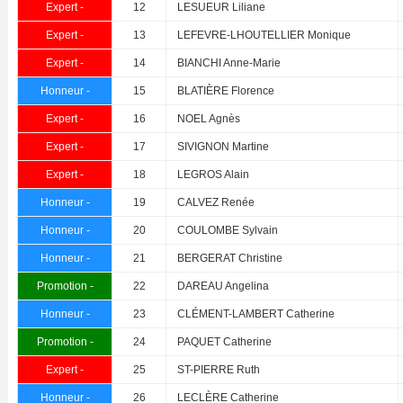
Expert -
12
LESUEUR Liliane
Expert -
13
LEFEVRE-LHOUTELLIER Monique
Expert -
14
BIANCHI Anne-Marie
Honneur -
15
BLATIÈRE Florence
Expert -
16
NOEL Agnès
Expert -
17
SIVIGNON Martine
Expert -
18
LEGROS Alain
Honneur -
19
CALVEZ Renée
Honneur -
20
COULOMBE Sylvain
Honneur -
21
BERGERAT Christine
Promotion -
22
DAREAU Angelina
Honneur -
23
CLÉMENT-LAMBERT Catherine
Promotion -
24
PAQUET Catherine
Expert -
25
ST-PIERRE Ruth
Honneur -
26
LECLÈRE Catherine