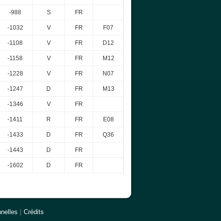
-988
S
FR
-1032
V
FR
F07
-1108
V
FR
D12
-1158
V
FR
M12
-1228
V
FR
N07
-1247
D
FR
M13
-1346
V
FR
-1411
R
FR
E08
-1433
D
FR
Q36
-1443
D
FR
-1602
D
FR
nelles
|
Crédits