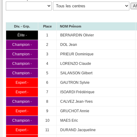
Div. - Grp.
Place
NOM Prénom
Élite -
1
BERNARDIN Olivier
Champion -
2
DOL Jean
Champion -
3
PRIEUR Dominique
Champion -
4
LORENZO Claude
Champion -
5
SALANSON Gilbert
Expert -
6
GAUTRON Sylvie
Expert -
7
ISOARDI Frédérique
Champion -
8
CALVEZ Jean-Yves
Expert -
9
GRUCHOT Annie
Champion -
10
MAES Eric
Expert -
11
DURAND Jacqueline