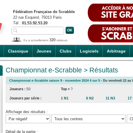
Fédération Française de Scrabble
22 rue Esquirol, 75013 Paris
Tél :
01.53.92.53.20
320
Il y a actuellement
visiteurs
Classique
Jeunes
Clubs
Logiciels
Arbitrage
Championnat e-Scrabble > Résultats
Championnat e-Scrabble saison 9 - novembre 2024 4 sur 5
- Du vendredi 22 au l
Joueurs :
50
Top =
?
Joueurs par série :
1 N1
6 N2
11 N3
17
Affichage des résultats :
Détail de la partie :