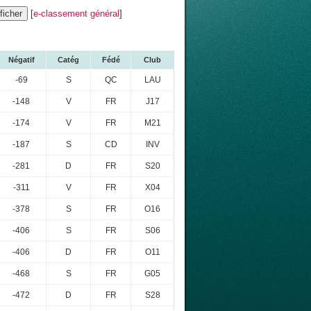
[
e-classement général
]
Négatif
Catég
Fédé
Club
-69
S
QC
LAU
-148
V
FR
J17
-174
V
FR
M21
-187
S
CD
INV
-281
D
FR
S20
-311
V
FR
X04
-378
S
FR
O16
-406
S
FR
S06
-406
D
FR
O11
-468
S
FR
G05
-472
D
FR
S28