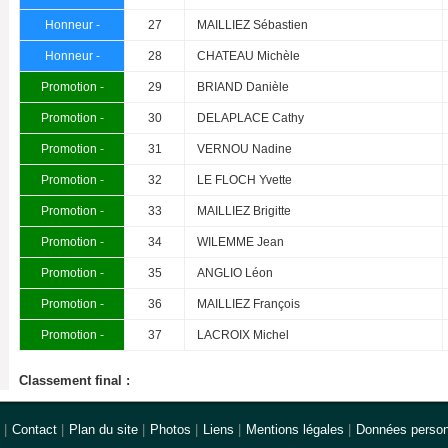
Honneur -
27
MAILLIEZ Sébastien
Honneur -
28
CHATEAU Michèle
Promotion -
29
BRIAND Danièle
Promotion -
30
DELAPLACE Cathy
Promotion -
31
VERNOU Nadine
Promotion -
32
LE FLOCH Yvette
Promotion -
33
MAILLIEZ Brigitte
Promotion -
34
WILEMME Jean
Promotion -
35
ANGLIO Léon
Promotion -
36
MAILLIEZ François
Promotion -
37
LACROIX Michel
Classement final :
|
Contact
|
Plan du site
|
Photos
|
Liens
|
Mentions légales
|
Données person