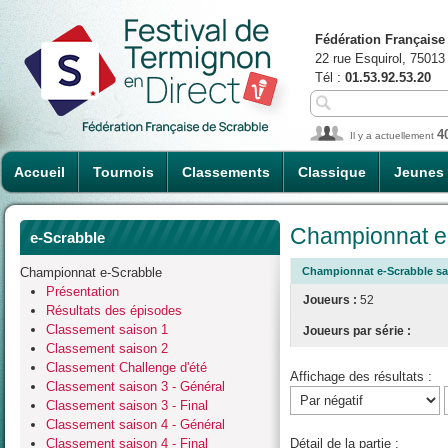
Fédération Française
22 rue Esquirol, 75013
Tél :
01.53.92.53.20
4
Il y a actuellement
Accueil
Tournois
Classements
Classique
Jeunes
Championnat e-
e-Scrabble
Championnat e-Scrabble
Championnat e-Scrabble sai
Présentation
Joueurs :
52
Résultats des épisodes
Classement saison 1
Joueurs par série :
Classement saison 2
Classement Challenge d'été
Affichage des résultats :
Classement saison 3 - Général
Classement saison 3 - Final
Classement saison 4 - Général
Classement saison 4 - Final
Détail de la partie :