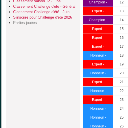
Classement saison 12 - Final
Champion -
12
Classement Challenge d'été - Général
Expert -
13
Classement Challenge d'été - Juin
S'inscrire pour Challenge d'été 2026
Champion -
14
Parties jouées
Expert -
15
Expert -
16
Expert -
17
Honneur -
18
Expert -
19
Honneur -
20
Expert -
21
Honneur -
22
Expert -
23
Honneur -
24
Honneur -
25
Honneur -
26