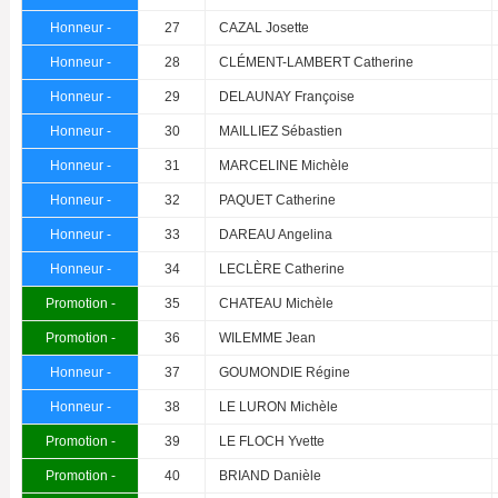
Honneur -
27
CAZAL Josette
Honneur -
28
CLÉMENT-LAMBERT Catherine
Honneur -
29
DELAUNAY Françoise
Honneur -
30
MAILLIEZ Sébastien
Honneur -
31
MARCELINE Michèle
Honneur -
32
PAQUET Catherine
Honneur -
33
DAREAU Angelina
Honneur -
34
LECLÈRE Catherine
Promotion -
35
CHATEAU Michèle
Promotion -
36
WILEMME Jean
Honneur -
37
GOUMONDIE Régine
Honneur -
38
LE LURON Michèle
Promotion -
39
LE FLOCH Yvette
Promotion -
40
BRIAND Danièle