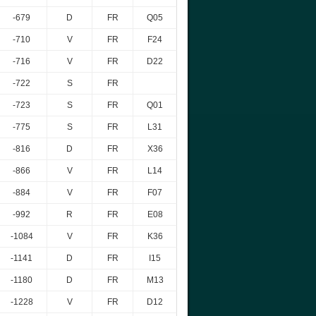
-679
D
FR
Q05
-710
V
FR
F24
-716
V
FR
D22
-722
S
FR
-723
S
FR
Q01
-775
S
FR
L31
-816
D
FR
X36
-866
V
FR
L14
-884
V
FR
F07
-992
R
FR
E08
-1084
V
FR
K36
-1141
D
FR
I15
-1180
D
FR
M13
-1228
V
FR
D12