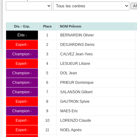
Div. - Grp.
Place
NOM Prénom
Élite -
1
BERNARDIN Olivier
Expert -
2
DESJARDINS Denis
Champion -
3
CALVEZ Jean-Yves
Expert -
4
LESUEUR Liliane
Champion -
5
DOL Jean
Champion -
6
PRIEUR Dominique
Champion -
7
SALANSON Gilbert
Expert -
8
GAUTRON Sylvie
Champion -
9
MAES Eric
Expert -
10
LORENZO Claude
Expert -
11
NOEL Agnès