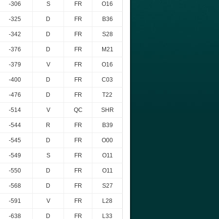
-306
S
FR
O16
-325
D
FR
B36
-342
D
FR
S28
-376
D
FR
M21
-379
V
FR
O16
-400
D
FR
C03
-476
D
FR
T22
-514
V
QC
SHR
-544
R
FR
B39
-545
D
FR
O00
-549
S
FR
O11
-550
D
FR
O11
-568
D
FR
S27
-591
V
FR
L28
-638
D
FR
L33