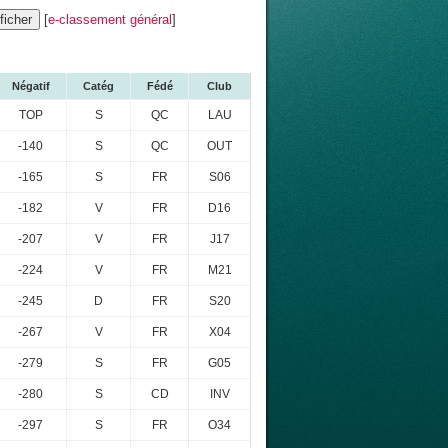
[
e-classement général
]
Négatif
Catég
Fédé
Club
TOP
S
QC
LAU
-140
S
QC
OUT
-165
S
FR
S06
-182
V
FR
D16
-207
V
FR
J17
-224
V
FR
M21
-245
D
FR
S20
-267
V
FR
X04
-279
S
FR
G05
-280
S
CD
INV
-297
S
FR
O34