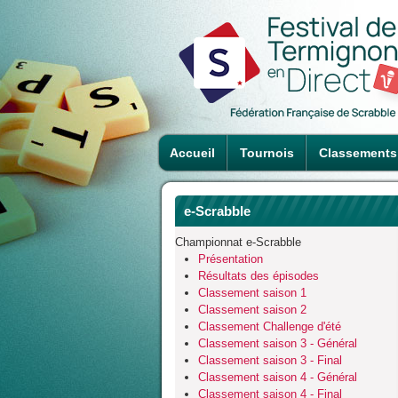
Accueil
Tournois
Classements
e-Scrabble
Championnat e-Scrabble
Présentation
Résultats des épisodes
Classement saison 1
Classement saison 2
Classement Challenge d'été
Classement saison 3 - Général
Classement saison 3 - Final
Classement saison 4 - Général
Classement saison 4 - Final