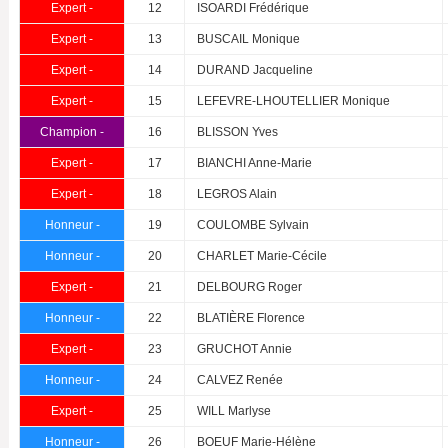
Expert -
12
ISOARDI Frédérique
Expert -
13
BUSCAIL Monique
Expert -
14
DURAND Jacqueline
Expert -
15
LEFEVRE-LHOUTELLIER Monique
Champion -
16
BLISSON Yves
Expert -
17
BIANCHI Anne-Marie
Expert -
18
LEGROS Alain
Honneur -
19
COULOMBE Sylvain
Honneur -
20
CHARLET Marie-Cécile
Expert -
21
DELBOURG Roger
Honneur -
22
BLATIÈRE Florence
Expert -
23
GRUCHOT Annie
Honneur -
24
CALVEZ Renée
Expert -
25
WILL Marlyse
Honneur -
26
BOEUF Marie-Hélène