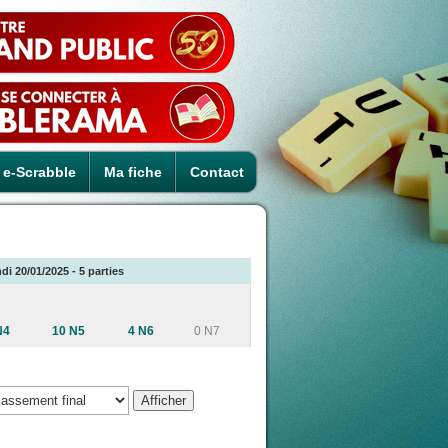
e-Scrabble
Ma fiche
Contact
di 20/01/2025 - 5 parties
N4
10 N5
4 N6
0 N7