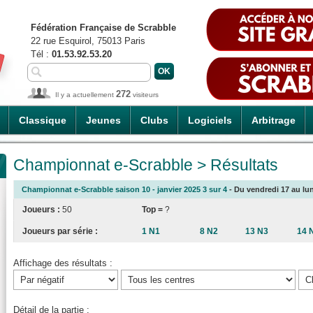
Fédération Française de Scrabble
22 rue Esquirol, 75013 Paris
Tél :
01.53.92.53.20
272
Il y a actuellement
visiteurs
Classique
Jeunes
Clubs
Logiciels
Arbitrage
Championnat e-Scrabble > Résultats
Championnat e-Scrabble saison 10 - janvier 2025 3 sur 4
- Du vendredi 17 au lun
Joueurs :
50
Top =
?
Joueurs par série :
1 N1
8 N2
13 N3
14 
Affichage des résultats :
Détail de la partie :