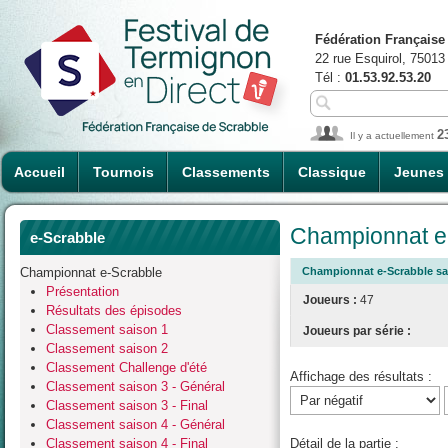
Fédération Française
22 rue Esquirol, 75013
Tél :
01.53.92.53.20
2
Il y a actuellement
Accueil
Tournois
Classements
Classique
Jeunes
Championnat e-
e-Scrabble
Championnat e-Scrabble
Championnat e-Scrabble sais
Présentation
Joueurs :
47
Résultats des épisodes
Classement saison 1
Joueurs par série :
Classement saison 2
Classement Challenge d'été
Affichage des résultats :
Classement saison 3 - Général
Classement saison 3 - Final
Classement saison 4 - Général
Classement saison 4 - Final
Détail de la partie :