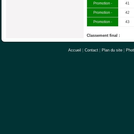
Promotion -
41
Promotion -
42
Promotion -
43
Classement final :
Accueil
|
Contact
|
Plan du site
|
Pho