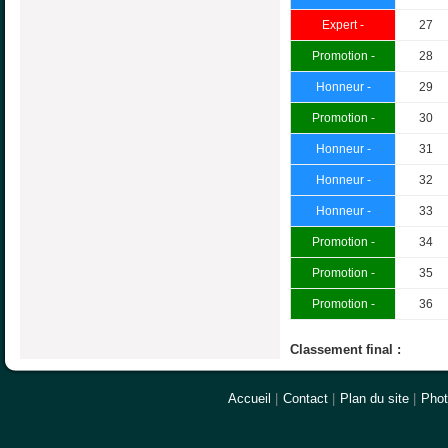
Expert -
27
Promotion -
28
Honneur -
29
Promotion -
30
Honneur -
31
Honneur -
32
Honneur -
33
Promotion -
34
Promotion -
35
Promotion -
36
Classement final :
Accueil
|
Contact
|
Plan du site
|
Pho