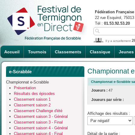
Fédération Française
22 rue Esquirol, 75013
Tél :
01.53.92.53.20
2
Il y a actuellement
Accueil
Tournois
Classements
Classique
Jeunes
Championnat e-
e-Scrabble
Championnat e-Scrabble
Championnat e-Scrabble sai
Présentation
Joueurs :
47
Résultats des épisodes
Classement saison 1
Joueurs par série :
Classement saison 2
Classement Challenge d'été
Affichage des résultats :
Classement saison 3 - Général
Classement saison 3 - Final
Classement saison 4 - Général
Classement saison 4 - Final
Détail de la partie :