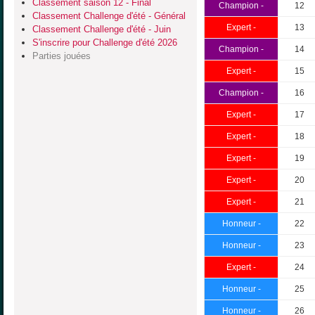
Classement saison 12 - Final
Champion -
12
Classement Challenge d'été - Général
Expert -
13
Classement Challenge d'été - Juin
S'inscrire pour Challenge d'été 2026
Champion -
14
Parties jouées
Expert -
15
Champion -
16
Expert -
17
Expert -
18
Expert -
19
Expert -
20
Expert -
21
Honneur -
22
Honneur -
23
Expert -
24
Honneur -
25
Honneur -
26