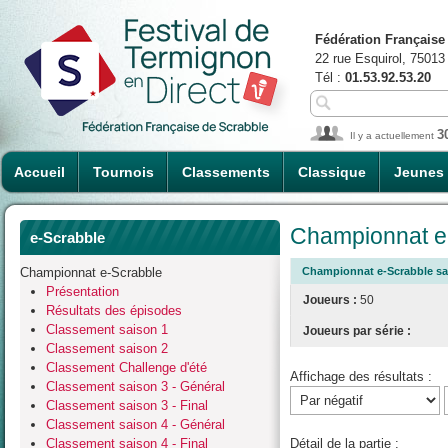
Fédération Française
22 rue Esquirol, 75013
Tél :
01.53.92.53.20
3
Il y a actuellement
Accueil
Tournois
Classements
Classique
Jeunes
Championnat e-
e-Scrabble
Championnat e-Scrabble
Championnat e-Scrabble sai
Présentation
Joueurs :
50
Résultats des épisodes
Classement saison 1
Joueurs par série :
Classement saison 2
Classement Challenge d'été
Affichage des résultats :
Classement saison 3 - Général
Classement saison 3 - Final
Classement saison 4 - Général
Classement saison 4 - Final
Détail de la partie :