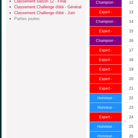
Classement saison 12 - Final
Champion -
12
Classement Challenge d'été - Général
Expert -
13
Classement Challenge d'été - Juin
Parties jouées
Champion -
14
Expert -
15
Champion -
16
Expert -
17
Expert -
18
Expert -
19
Expert -
20
Expert -
21
Honneur -
22
Honneur -
23
Expert -
24
Honneur -
25
Honneur -
26