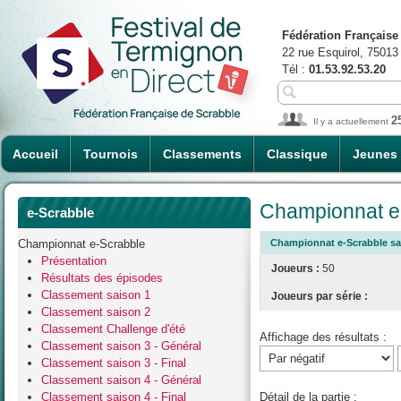
Fédération Française
22 rue Esquirol, 75013
Tél :
01.53.92.53.20
2
Il y a actuellement
Accueil
Tournois
Classements
Classique
Jeunes
Championnat e-
e-Scrabble
Championnat e-Scrabble
Championnat e-Scrabble sai
Présentation
Joueurs :
50
Résultats des épisodes
Classement saison 1
Joueurs par série :
Classement saison 2
Classement Challenge d'été
Affichage des résultats :
Classement saison 3 - Général
Classement saison 3 - Final
Classement saison 4 - Général
Classement saison 4 - Final
Détail de la partie :