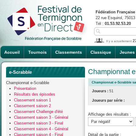
Fédération Française
22 rue Esquirol, 75013
Tél :
01.53.92.53.20
2
Il y a actuellement
Accueil
Tournois
Classements
Classique
Jeunes
Championnat e-
e-Scrabble
Championnat e-Scrabble
Championnat e-Scrabble sais
Présentation
Joueurs :
51
Résultats des épisodes
Classement saison 1
Joueurs par série :
Classement saison 2
Classement Challenge d'été
Affichage des résultats :
Classement saison 3 - Général
Classement saison 3 - Final
Classement saison 4 - Général
Classement saison 4 - Final
Détail de la partie :