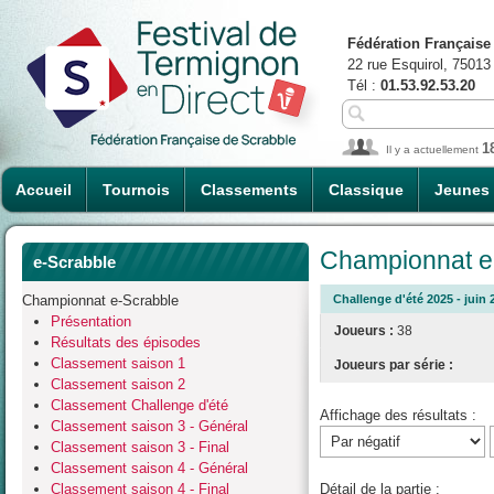
Fédération Française
22 rue Esquirol, 75013
Tél :
01.53.92.53.20
1
Il y a actuellement
Accueil
Tournois
Classements
Classique
Jeunes
Championnat e-
e-Scrabble
Championnat e-Scrabble
Challenge d'été 2025 - juin 
Présentation
Joueurs :
38
Résultats des épisodes
Classement saison 1
Joueurs par série :
Classement saison 2
Classement Challenge d'été
Affichage des résultats :
Classement saison 3 - Général
Classement saison 3 - Final
Classement saison 4 - Général
Classement saison 4 - Final
Détail de la partie :