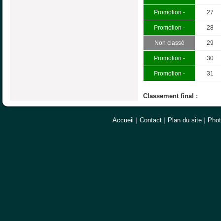
Promotion -
27
Promotion -
28
Non classé
29
Promotion -
30
Promotion -
31
Classement final :
Accueil
|
Contact
|
Plan du site
|
Pho