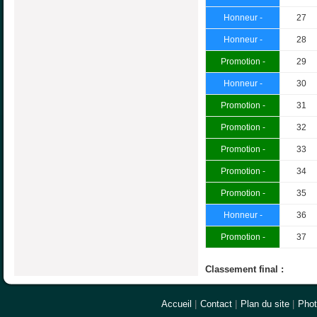
Honneur -
27
Honneur -
28
Promotion -
29
Honneur -
30
Promotion -
31
Promotion -
32
Promotion -
33
Promotion -
34
Promotion -
35
Honneur -
36
Promotion -
37
Classement final :
Accueil
|
Contact
|
Plan du site
|
Pho