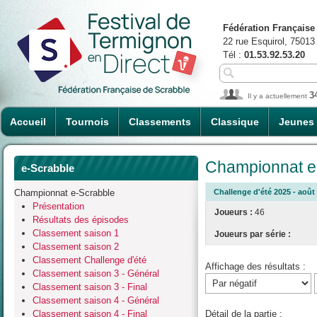
Fédération Française
22 rue Esquirol, 75013
Tél :
01.53.92.53.20
3
Il y a actuellement
Accueil
Tournois
Classements
Classique
Jeunes
Championnat e-
e-Scrabble
Championnat e-Scrabble
Challenge d'été 2025 - août 
Présentation
Joueurs :
46
Résultats des épisodes
Classement saison 1
Joueurs par série :
Classement saison 2
Classement Challenge d'été
Affichage des résultats :
Classement saison 3 - Général
Classement saison 3 - Final
Classement saison 4 - Général
Classement saison 4 - Final
Détail de la partie :