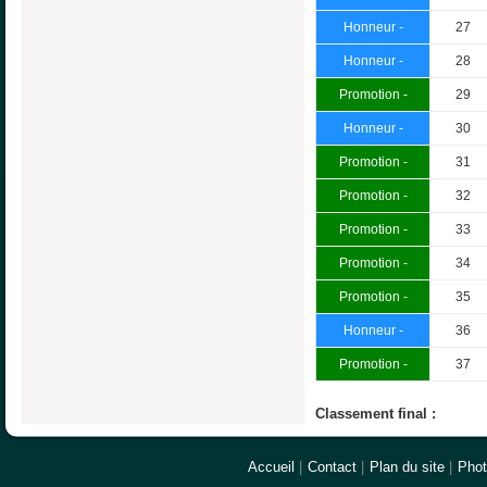
Honneur -
27
Honneur -
28
Promotion -
29
Honneur -
30
Promotion -
31
Promotion -
32
Promotion -
33
Promotion -
34
Promotion -
35
Honneur -
36
Promotion -
37
Classement final :
Accueil
|
Contact
|
Plan du site
|
Pho