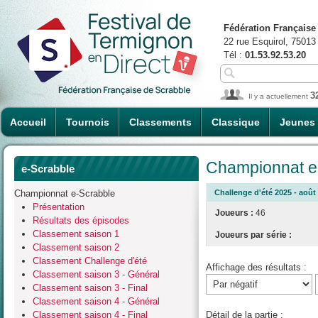
Fédération Française
22 rue Esquirol, 75013
Tél :
01.53.92.53.20
3
Il y a actuellement
Accueil
Tournois
Classements
Classique
Jeunes
Championnat e-
e-Scrabble
Championnat e-Scrabble
Challenge d'été 2025 - août 
Présentation
Joueurs :
46
Résultats des épisodes
Classement saison 1
Joueurs par série :
Classement saison 2
Classement Challenge d'été
Affichage des résultats :
Classement saison 3 - Général
Classement saison 3 - Final
Classement saison 4 - Général
Classement saison 4 - Final
Détail de la partie :