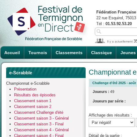
Fédération Française
22 rue Esquirol, 75013
Tél :
01.53.92.53.20
3
Il y a actuellement
Accueil
Tournois
Classements
Classique
Jeunes
Championnat e-
e-Scrabble
Championnat e-Scrabble
Challenge d'été 2025 - août 
Présentation
Joueurs :
49
Résultats des épisodes
Classement saison 1
Joueurs par série :
Classement saison 2
Classement Challenge d'été
Affichage des résultats :
Classement saison 3 - Général
Classement saison 3 - Final
Classement saison 4 - Général
Classement saison 4 - Final
Détail de la partie :