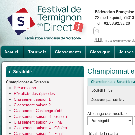
Fédération Française
22 rue Esquirol, 75013
Tél :
01.53.92.53.20
3
Il y a actuellement
Accueil
Tournois
Classements
Classique
Jeunes
Championnat e-
e-Scrabble
Championnat e-Scrabble
Championnat e-Scrabble sai
Présentation
Joueurs :
39
Résultats des épisodes
Classement saison 1
Joueurs par série :
Classement saison 2
Classement Challenge d'été
Affichage des résultats :
Classement saison 3 - Général
Classement saison 3 - Final
Classement saison 4 - Général
Classement saison 4 - Final
Détail de la partie :