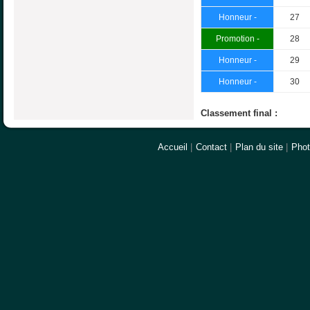
Honneur -
27
Promotion -
28
Honneur -
29
Honneur -
30
Classement final :
Accueil
|
Contact
|
Plan du site
|
Pho