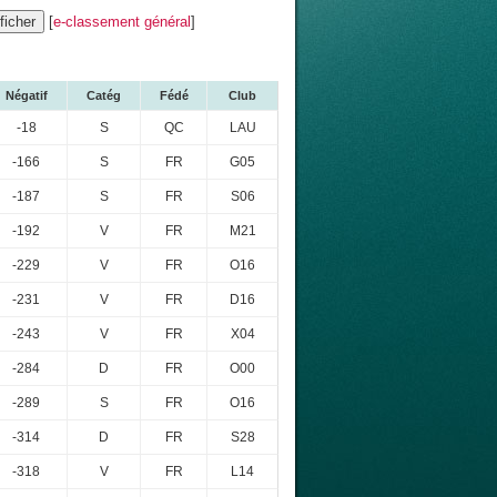
[
e-classement général
]
Négatif
Catég
Fédé
Club
-18
S
QC
LAU
-166
S
FR
G05
-187
S
FR
S06
-192
V
FR
M21
-229
V
FR
O16
-231
V
FR
D16
-243
V
FR
X04
-284
D
FR
O00
-289
S
FR
O16
-314
D
FR
S28
-318
V
FR
L14