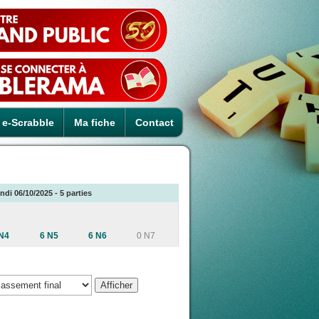
e-Scrabble
Ma fiche
Contact
ndi 06/10/2025 - 5 parties
N4
6 N5
6 N6
0 N7