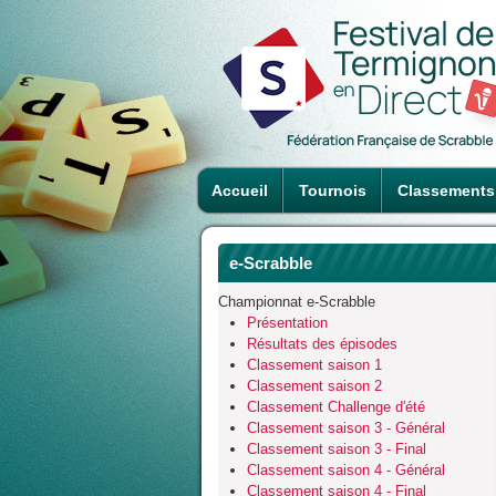
Accueil
Tournois
Classements
e-Scrabble
Championnat e-Scrabble
Présentation
Résultats des épisodes
Classement saison 1
Classement saison 2
Classement Challenge d'été
Classement saison 3 - Général
Classement saison 3 - Final
Classement saison 4 - Général
Classement saison 4 - Final