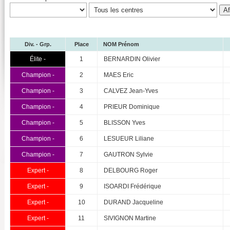
Div. - Grp.
Place
NOM Prénom
Élite -
1
BERNARDIN Olivier
Champion -
2
MAES Eric
Champion -
3
CALVEZ Jean-Yves
Champion -
4
PRIEUR Dominique
Champion -
5
BLISSON Yves
Champion -
6
LESUEUR Liliane
Champion -
7
GAUTRON Sylvie
Expert -
8
DELBOURG Roger
Expert -
9
ISOARDI Frédérique
Expert -
10
DURAND Jacqueline
Expert -
11
SIVIGNON Martine