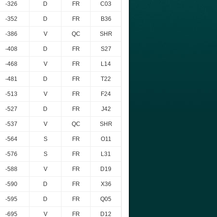
-326
D
FR
C03
-352
D
FR
B36
-386
V
QC
SHR
-408
D
FR
S27
-468
V
FR
L14
-481
D
FR
T22
-513
V
FR
F24
-527
D
FR
J42
-537
V
QC
SHR
-564
S
FR
O11
-576
S
FR
L31
-588
V
FR
D19
-590
D
FR
X36
-595
D
FR
Q05
-695
V
FR
D12