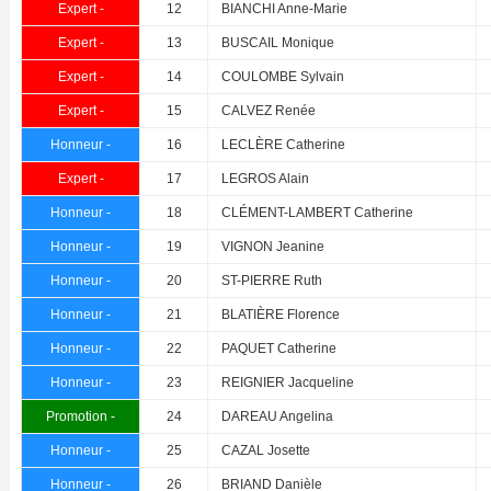
Expert -
12
BIANCHI Anne-Marie
Expert -
13
BUSCAIL Monique
Expert -
14
COULOMBE Sylvain
Expert -
15
CALVEZ Renée
Honneur -
16
LECLÈRE Catherine
Expert -
17
LEGROS Alain
Honneur -
18
CLÉMENT-LAMBERT Catherine
Honneur -
19
VIGNON Jeanine
Honneur -
20
ST-PIERRE Ruth
Honneur -
21
BLATIÈRE Florence
Honneur -
22
PAQUET Catherine
Honneur -
23
REIGNIER Jacqueline
Promotion -
24
DAREAU Angelina
Honneur -
25
CAZAL Josette
Honneur -
26
BRIAND Danièle