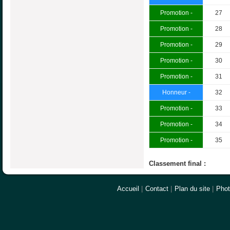
Promotion -
27
Promotion -
28
Promotion -
29
Promotion -
30
Promotion -
31
Honneur -
32
Promotion -
33
Promotion -
34
Promotion -
35
Classement final :
Accueil
|
Contact
|
Plan du site
|
Pho