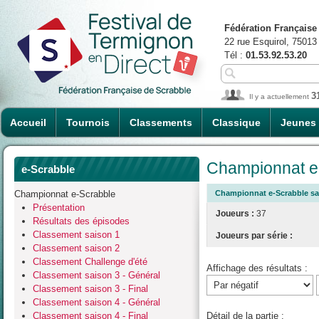
Fédération Française
22 rue Esquirol, 75013
Tél :
01.53.92.53.20
3
Il y a actuellement
Accueil
Tournois
Classements
Classique
Jeunes
Championnat e-
e-Scrabble
Championnat e-Scrabble
Championnat e-Scrabble sai
Présentation
Joueurs :
37
Résultats des épisodes
Classement saison 1
Joueurs par série :
Classement saison 2
Classement Challenge d'été
Affichage des résultats :
Classement saison 3 - Général
Classement saison 3 - Final
Classement saison 4 - Général
Classement saison 4 - Final
Détail de la partie :