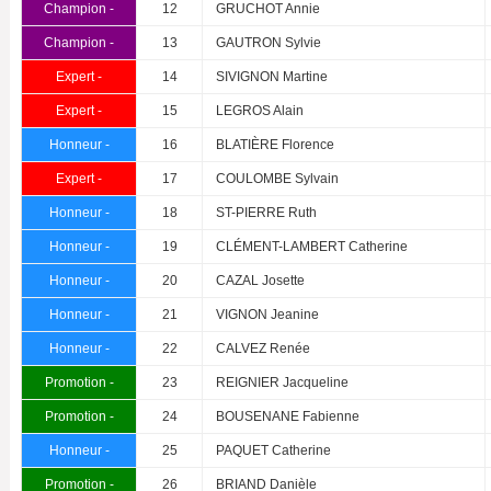
Champion -
12
GRUCHOT Annie
Champion -
13
GAUTRON Sylvie
Expert -
14
SIVIGNON Martine
Expert -
15
LEGROS Alain
Honneur -
16
BLATIÈRE Florence
Expert -
17
COULOMBE Sylvain
Honneur -
18
ST-PIERRE Ruth
Honneur -
19
CLÉMENT-LAMBERT Catherine
Honneur -
20
CAZAL Josette
Honneur -
21
VIGNON Jeanine
Honneur -
22
CALVEZ Renée
Promotion -
23
REIGNIER Jacqueline
Promotion -
24
BOUSENANE Fabienne
Honneur -
25
PAQUET Catherine
Promotion -
26
BRIAND Danièle