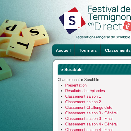
Accueil
Tournois
Classements
e-Scrabble
Championnat e-Scrabble
Présentation
Résultats des épisodes
Classement saison 1
Classement saison 2
Classement Challenge d'été
Classement saison 3 - Général
Classement saison 3 - Final
Classement saison 4 - Général
Classement saison 4 - Final