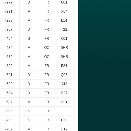
-279
D
FR
O11
-291
V
FR
X04
-298
V
FR
L14
-367
D
FR
T22
-454
S
FR
O11
-484
V
QC
SHR
-539
V
QC
SHR
-599
V
FR
F24
-621
D
FR
Q05
-639
D
FR
J42
-684
D
FR
S27
-687
V
FR
D01
-696
S
FR
-766
S
FR
L31
-787
V
FR
D12