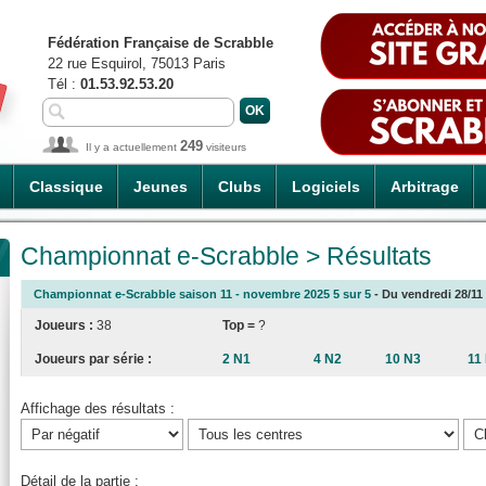
Fédération Française de Scrabble
22 rue Esquirol, 75013 Paris
Tél :
01.53.92.53.20
249
Il y a actuellement
visiteurs
Classique
Jeunes
Clubs
Logiciels
Arbitrage
Championnat e-Scrabble > Résultats
Championnat e-Scrabble saison 11 - novembre 2025 5 sur 5
- Du vendredi 28/11 
Joueurs :
38
Top =
?
Joueurs par série :
2 N1
4 N2
10 N3
11
Affichage des résultats :
Détail de la partie :