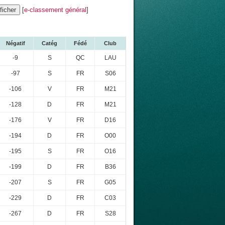
[
e-classement général
]
Négatif
Catég
Fédé
Club
-9
S
QC
LAU
-97
S
FR
S06
-106
V
FR
M21
-128
D
FR
M21
-176
V
FR
D16
-194
D
FR
O00
-195
S
FR
O16
-199
D
FR
B36
-207
S
FR
G05
-229
D
FR
C03
-267
D
FR
S28