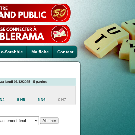
e-Scrabble
Ma fiche
Contact
au lundi 01/12/2025 - 5 parties
 N4
5 N5
6 N6
0 N7