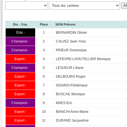
Div. - Grp.
Place
NOM Prénom
Élite -
1
BERNARDIN Olivier
Champion -
2
CALVEZ Jean-Yves
Champion -
3
PRIEUR Dominique
Expert -
4
LEFEVRE-LHOUTELLIER Monique
Champion -
5
LESUEUR Liliane
Expert -
6
DELBOURG Roger
Expert -
7
ISOARDI Frédérique
Expert -
8
BUSCAIL Monique
Champion -
9
MAES Eric
Expert -
10
BIANCHI Anne-Marie
Expert -
11
DURAND Jacqueline