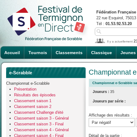
Fédération Française
22 rue Esquirol, 75013
Tél :
01.53.92.53.20
2
Il y a actuellement
Accueil
Tournois
Classements
Classique
Jeunes
Championnat e-
e-Scrabble
Championnat e-Scrabble
Championnat e-Scrabble sai
Présentation
Joueurs :
35
Résultats des épisodes
Classement saison 1
Joueurs par série :
Classement saison 2
Classement Challenge d'été
Affichage des résultats :
Classement saison 3 - Général
Classement saison 3 - Final
Classement saison 4 - Général
Classement saison 4 - Final
Détail de la partie :