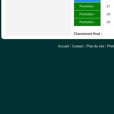
Promotion -
27
Promotion -
28
Promotion -
29
Classement final :
Accueil
|
Contact
|
Plan du site
|
Pho