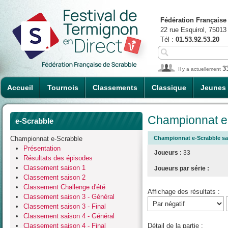
Fédération Française
22 rue Esquirol, 75013
Tél :
01.53.92.53.20
3
Il y a actuellement
Accueil
Tournois
Classements
Classique
Jeunes
Championnat e-
e-Scrabble
Championnat e-Scrabble
Championnat e-Scrabble sai
Présentation
Joueurs :
33
Résultats des épisodes
Classement saison 1
Joueurs par série :
Classement saison 2
Classement Challenge d'été
Affichage des résultats :
Classement saison 3 - Général
Classement saison 3 - Final
Classement saison 4 - Général
Classement saison 4 - Final
Détail de la partie :