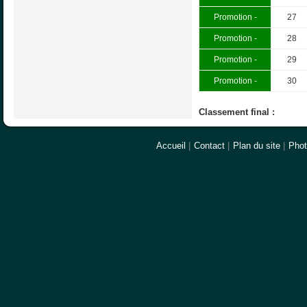
Promotion -
27
Promotion -
28
Promotion -
29
Promotion -
30
Classement final :
Accueil
|
Contact
|
Plan du site
|
Pho