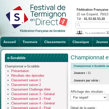
Fédération Française
22 rue Esquirol, 75013
Tél :
01.53.92.53.20
3
Il y a actuellement
Accueil
Tournois
Classements
Classique
Jeunes
Championnat e-
e-Scrabble
Championnat e-Scrabble
Championnat e-Scrabble sais
Présentation
Joueurs :
31
Résultats des épisodes
Classement saison 1
Joueurs par série :
Classement saison 2
Classement Challenge d'été
Affichage des résultats :
Classement saison 3 - Général
Classement saison 3 - Final
Classement saison 4 - Général
Classement saison 4 - Final
Détail de la partie :