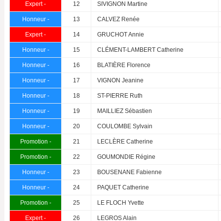
Expert -
12
SIVIGNON Martine
Honneur -
13
CALVEZ Renée
Expert -
14
GRUCHOT Annie
Honneur -
15
CLÉMENT-LAMBERT Catherine
Honneur -
16
BLATIÈRE Florence
Honneur -
17
VIGNON Jeanine
Honneur -
18
ST-PIERRE Ruth
Honneur -
19
MAILLIEZ Sébastien
Honneur -
20
COULOMBE Sylvain
Promotion -
21
LECLÈRE Catherine
Promotion -
22
GOUMONDIE Régine
Honneur -
23
BOUSENANE Fabienne
Honneur -
24
PAQUET Catherine
Promotion -
25
LE FLOCH Yvette
Expert -
26
LEGROS Alain