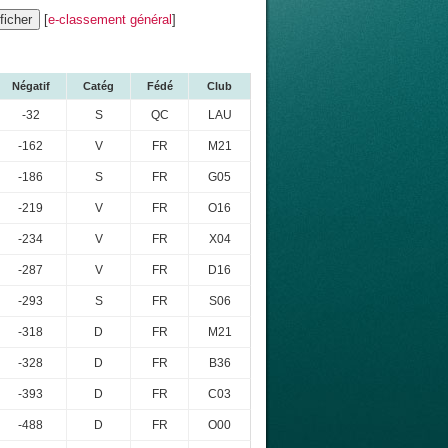
[
e-classement général
]
Négatif
Catég
Fédé
Club
-32
S
QC
LAU
-162
V
FR
M21
-186
S
FR
G05
-219
V
FR
O16
-234
V
FR
X04
-287
V
FR
D16
-293
S
FR
S06
-318
D
FR
M21
-328
D
FR
B36
-393
D
FR
C03
-488
D
FR
O00