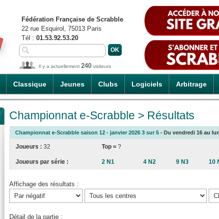
Fédération Française de Scrabble
22 rue Esquirol, 75013 Paris
Tél :
01.53.92.53.20
240
Il y a actuellement
visiteurs
Classique
Jeunes
Clubs
Logiciels
Arbitrage
Championnat e-Scrabble > Résultats
Championnat e-Scrabble saison 12 - janvier 2026 3 sur 5
- Du vendredi 16 au lun
Joueurs :
32
Top =
?
Joueurs par série :
2 N1
4 N2
9 N3
10 
Affichage des résultats :
Détail de la partie :