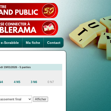
e-Scrabble
Ma fiche
Contact
di 19/01/2026 - 5 parties
N4
4 N5
3 N6
0 N7