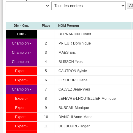
Div. - Grp.
Place
NOM Prénom
Élite -
1
BERNARDIN Olivier
Champion -
2
PRIEUR Dominique
Champion -
3
MAES Eric
Champion -
4
BLISSON Yves
Expert -
5
GAUTRON Sylvie
Expert -
6
LESUEUR Liliane
Champion -
7
CALVEZ Jean-Yves
Expert -
8
LEFEVRE-LHOUTELLIER Monique
Expert -
9
BUSCAIL Monique
Expert -
10
BIANCHI Anne-Marie
Expert -
11
DELBOURG Roger