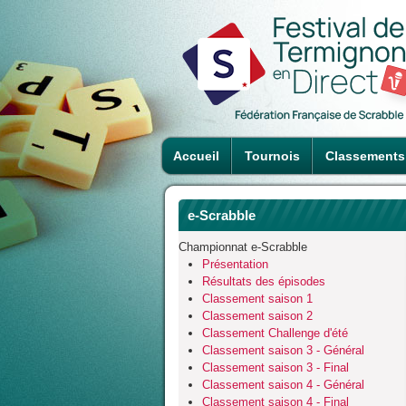
Accueil
Tournois
Classements
e-Scrabble
Championnat e-Scrabble
Présentation
Résultats des épisodes
Classement saison 1
Classement saison 2
Classement Challenge d'été
Classement saison 3 - Général
Classement saison 3 - Final
Classement saison 4 - Général
Classement saison 4 - Final