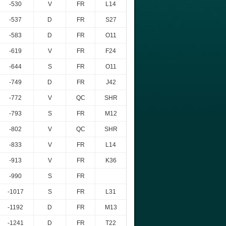
-530
V
FR
L14
-537
D
FR
S27
-583
D
FR
O11
-619
V
FR
F24
-644
S
FR
O11
-749
D
FR
J42
-772
V
QC
SHR
-793
S
FR
M12
-802
V
QC
SHR
-833
V
FR
L14
-913
V
FR
K36
-990
S
FR
-1017
S
FR
L31
-1192
D
FR
M13
-1241
D
FR
T22