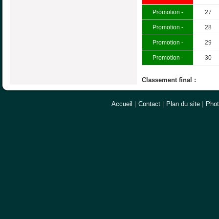
Promotion -
27
Promotion -
28
Promotion -
29
Promotion -
30
Classement final :
Accueil
|
Contact
|
Plan du site
|
Pho