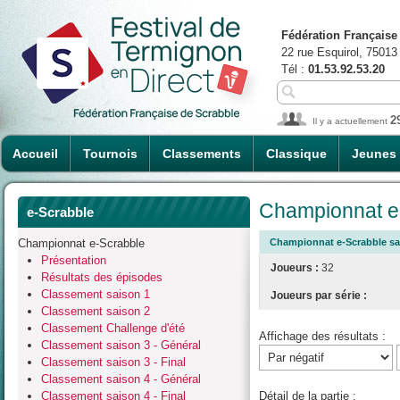
Fédération Française
22 rue Esquirol, 75013
Tél :
01.53.92.53.20
2
Il y a actuellement
Accueil
Tournois
Classements
Classique
Jeunes
Championnat e-
e-Scrabble
Championnat e-Scrabble
Championnat e-Scrabble sais
Présentation
Joueurs :
32
Résultats des épisodes
Classement saison 1
Joueurs par série :
Classement saison 2
Classement Challenge d'été
Affichage des résultats :
Classement saison 3 - Général
Classement saison 3 - Final
Classement saison 4 - Général
Classement saison 4 - Final
Détail de la partie :