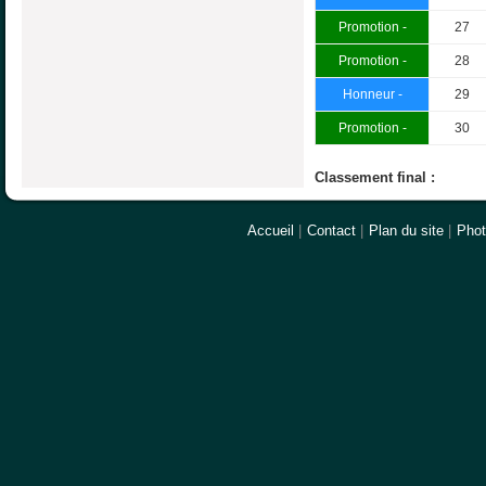
Promotion -
27
Promotion -
28
Honneur -
29
Promotion -
30
Classement final :
Accueil
|
Contact
|
Plan du site
|
Pho