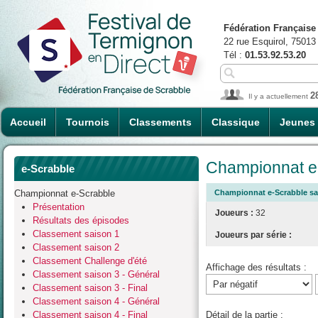
Fédération Française
22 rue Esquirol, 75013
Tél :
01.53.92.53.20
2
Il y a actuellement
Accueil
Tournois
Classements
Classique
Jeunes
Championnat e-
e-Scrabble
Championnat e-Scrabble
Championnat e-Scrabble sais
Présentation
Joueurs :
32
Résultats des épisodes
Classement saison 1
Joueurs par série :
Classement saison 2
Classement Challenge d'été
Affichage des résultats :
Classement saison 3 - Général
Classement saison 3 - Final
Classement saison 4 - Général
Classement saison 4 - Final
Détail de la partie :