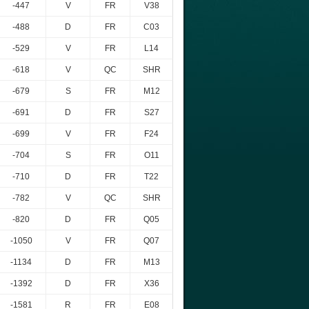
-447
V
FR
V38
-488
D
FR
C03
-529
V
FR
L14
-618
V
QC
SHR
-679
S
FR
M12
-691
D
FR
S27
-699
V
FR
F24
-704
S
FR
O11
-710
D
FR
T22
-782
V
QC
SHR
-820
D
FR
Q05
-1050
V
FR
Q07
-1134
D
FR
M13
-1392
D
FR
X36
-1581
R
FR
E08