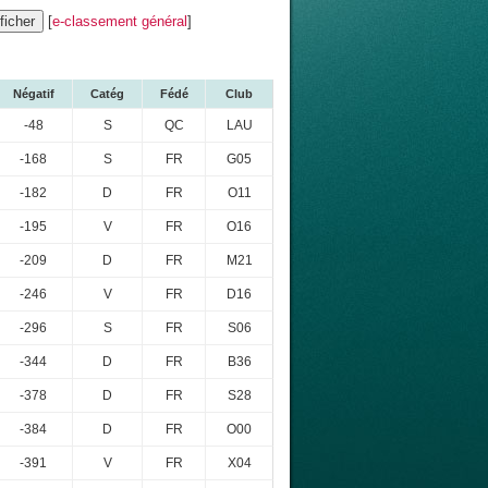
[
e-classement général
]
Négatif
Catég
Fédé
Club
-48
S
QC
LAU
-168
S
FR
G05
-182
D
FR
O11
-195
V
FR
O16
-209
D
FR
M21
-246
V
FR
D16
-296
S
FR
S06
-344
D
FR
B36
-378
D
FR
S28
-384
D
FR
O00
-391
V
FR
X04