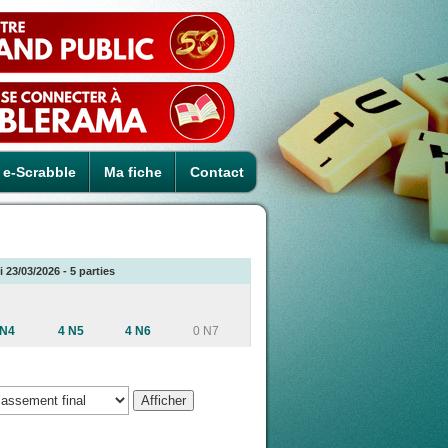
e-Scrabble
Ma fiche
Contact
 23/03/2026 - 5 parties
 N4
4 N5
4 N6
0 N7