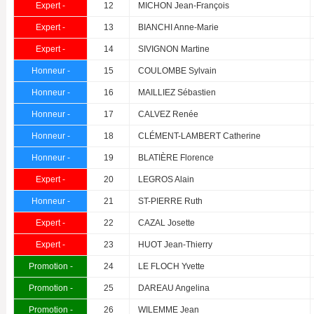
Expert -
12
MICHON Jean-François
Expert -
13
BIANCHI Anne-Marie
Expert -
14
SIVIGNON Martine
Honneur -
15
COULOMBE Sylvain
Honneur -
16
MAILLIEZ Sébastien
Honneur -
17
CALVEZ Renée
Honneur -
18
CLÉMENT-LAMBERT Catherine
Honneur -
19
BLATIÈRE Florence
Expert -
20
LEGROS Alain
Honneur -
21
ST-PIERRE Ruth
Expert -
22
CAZAL Josette
Expert -
23
HUOT Jean-Thierry
Promotion -
24
LE FLOCH Yvette
Promotion -
25
DAREAU Angelina
Promotion -
26
WILEMME Jean