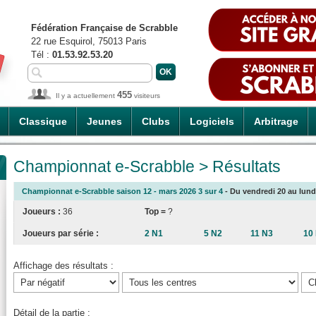
Fédération Française de Scrabble
22 rue Esquirol, 75013 Paris
Tél :
01.53.92.53.20
455
Il y a actuellement
visiteurs
Classique
Jeunes
Clubs
Logiciels
Arbitrage
Championnat e-Scrabble > Résultats
Championnat e-Scrabble saison 12 - mars 2026 3 sur 4
- Du vendredi 20 au lundi
Joueurs :
36
Top =
?
Joueurs par série :
2 N1
5 N2
11 N3
10
Affichage des résultats :
Détail de la partie :