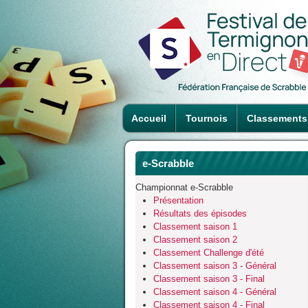
Accueil
Tournois
Classements
e-Scrabble
Championnat e-Scrabble
Présentation
Résultats des épisodes
Classement saison 1
Classement saison 2
Classement Challenge d'été
Classement saison 3 - Général
Classement saison 3 - Final
Classement saison 4 - Général
Classement saison 4 - Final