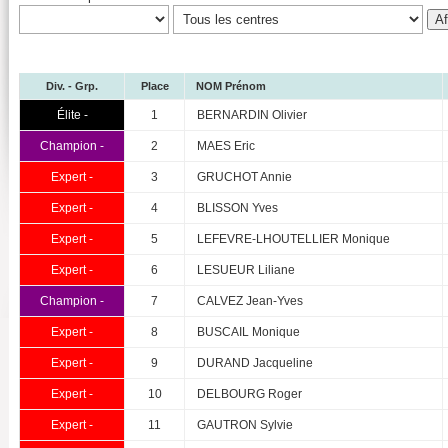
Div. - Grp.
Place
NOM Prénom
Élite -
1
BERNARDIN Olivier
Champion -
2
MAES Eric
Expert -
3
GRUCHOT Annie
Expert -
4
BLISSON Yves
Expert -
5
LEFEVRE-LHOUTELLIER Monique
Expert -
6
LESUEUR Liliane
Champion -
7
CALVEZ Jean-Yves
Expert -
8
BUSCAIL Monique
Expert -
9
DURAND Jacqueline
Expert -
10
DELBOURG Roger
Expert -
11
GAUTRON Sylvie