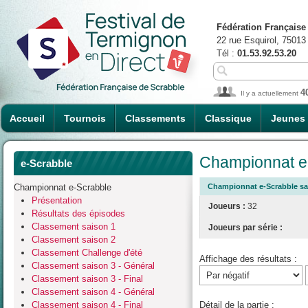
Fédération Française
22 rue Esquirol, 75013
Tél :
01.53.92.53.20
4
Il y a actuellement
Accueil
Tournois
Classements
Classique
Jeunes
Championnat e-
e-Scrabble
Championnat e-Scrabble
Championnat e-Scrabble sais
Présentation
Joueurs :
32
Résultats des épisodes
Classement saison 1
Joueurs par série :
Classement saison 2
Classement Challenge d'été
Affichage des résultats :
Classement saison 3 - Général
Classement saison 3 - Final
Classement saison 4 - Général
Classement saison 4 - Final
Détail de la partie :