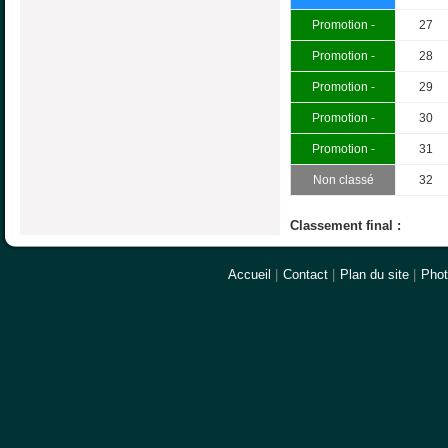
Promotion -
27
Promotion -
28
Promotion -
29
Promotion -
30
Promotion -
31
Non classé
32
Classement final :
Accueil
|
Contact
|
Plan du site
|
Pho