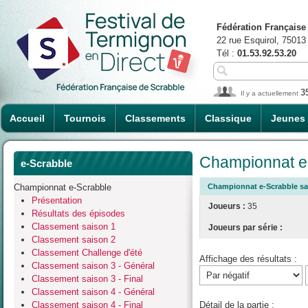
Fédération Française
22 rue Esquirol, 75013
Tél :
01.53.92.53.20
3
Il y a actuellement
Accueil
Tournois
Classements
Classique
Jeunes
Championnat e-
e-Scrabble
Championnat e-Scrabble
Championnat e-Scrabble sais
Présentation
Joueurs :
35
Résultats des épisodes
Classement saison 1
Joueurs par série :
Classement saison 2
Classement Challenge d'été
Affichage des résultats :
Classement saison 3 - Général
Classement saison 3 - Final
Classement saison 4 - Général
Classement saison 4 - Final
Détail de la partie :