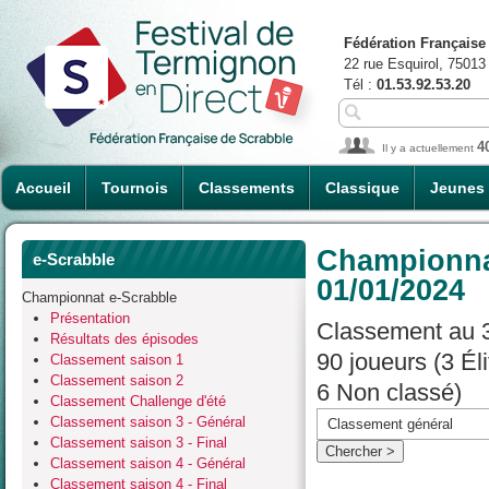
Fédération Française
22 rue Esquirol, 75013
Tél :
01.53.92.53.20
4
Il y a actuellement
Accueil
Tournois
Classements
Classique
Jeunes
Championnat
e-Scrabble
01/01/2024
Championnat e-Scrabble
Présentation
Classement au 3
Résultats des épisodes
90 joueurs (3 É
Classement saison 1
Classement saison 2
6 Non classé)
Classement Challenge d'été
Classement saison 3 - Général
Classement saison 3 - Final
Classement saison 4 - Général
Classement saison 4 - Final