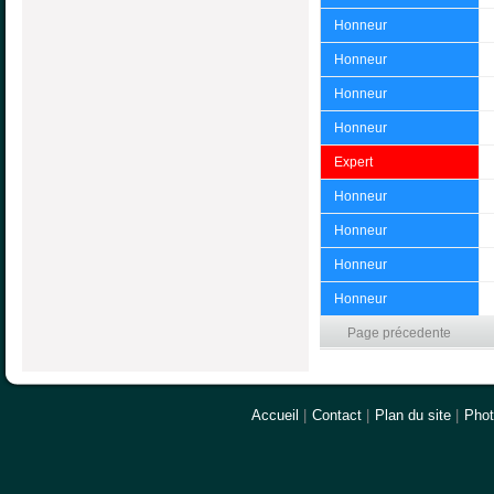
Honneur
Honneur
Honneur
Honneur
Expert
Honneur
Honneur
Honneur
Honneur
Page précedente
Accueil
|
Contact
|
Plan du site
|
Pho