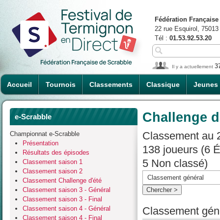
Fédération Française
22 rue Esquirol, 75013
Tél :
01.53.92.53.20
3
Il y a actuellement
Accueil
Tournois
Classements
Classique
Jeunes
Challenge d
e-Scrabble
Classement au 2
Championnat e-Scrabble
Présentation
138 joueurs (6 
Résultats des épisodes
5 Non classé)
Classement saison 1
Classement saison 2
Classement Challenge d'été
Classement saison 3 - Général
Classement saison 3 - Final
Classement saison 4 - Général
Classement géné
Classement saison 4 - Final