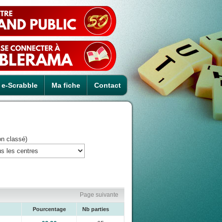
e-Scrabble
Ma fiche
Contact
on classé)
Page suivante
Pourcentage
Nb parties