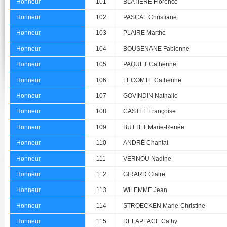
Honneur
101
BLATIÈRE Florence
Honneur
102
PASCAL Christiane
Honneur
103
PLAIRE Marthe
Honneur
104
BOUSENANE Fabienne
Honneur
105
PAQUET Catherine
Honneur
106
LECOMTE Catherine
Honneur
107
GOVINDIN Nathalie
Honneur
108
CASTEL Françoise
Honneur
109
BUTTET Marie-Renée
Honneur
110
ANDRÉ Chantal
Honneur
111
VERNOU Nadine
Honneur
112
GIRARD Claire
Honneur
113
WILEMME Jean
Honneur
114
STROECKEN Marie-Christine
Honneur
115
DELAPLACE Cathy