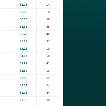
56.25
14
56.16
18
56.00
60
55.31
65
55.23
46
55.18
37
55.12
10
54.67
60
53.92
41
53.60
13
53.02
35
52.04
64
51.03
44
50.92
38