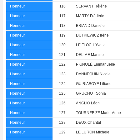
Honneur
116
SERVANT Hélène
Honneur
117
MARTY Frédéric
Honneur
118
BRIAND Danièle
Honneur
119
DUTKIEWICZ Irène
Honneur
120
LE FLOCH Yvette
Honneur
121
DELIME Martine
Honneur
122
PIGNOLÉ Emmanuelle
Honneur
123
DANNEQUIN Nicole
Honneur
124
GUIRIABOYE Liliane
Honneur
125
GRUCHOT Sonia
Honneur
126
ANGLIO Léon
Honneur
127
TOURNEBIZE Marie-Anne
Honneur
128
DEUX Chantal
Honneur
129
LE LURON Michèle