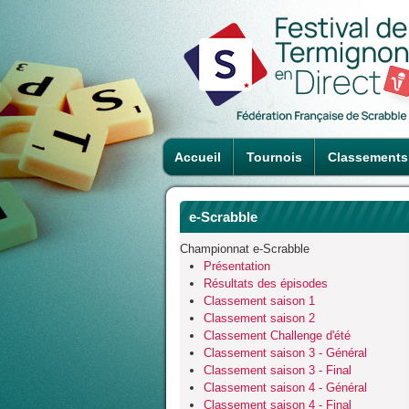
Accueil
Tournois
Classements
e-Scrabble
Championnat e-Scrabble
Présentation
Résultats des épisodes
Classement saison 1
Classement saison 2
Classement Challenge d'été
Classement saison 3 - Général
Classement saison 3 - Final
Classement saison 4 - Général
Classement saison 4 - Final