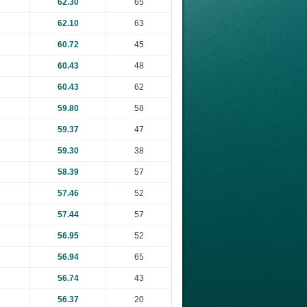
62.30
65
62.10
63
60.72
45
60.43
48
60.43
62
59.80
58
59.37
47
59.30
38
58.39
57
57.46
52
57.44
57
56.95
52
56.94
65
56.74
43
56.37
20