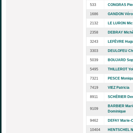
533
CONGRAS Pie
1686
GANDON Véro
2132
LE LURON Mic
2358
DEBRAY Michè
3243
LEFÈVRE Hugu
3303
DEULOFEU Chr
5039
BOUJARD Sop
5495
THILLEROT Yo
7321
PESCE Moniqu
7419
VIEZ Patricia
8911
SCHÉRIER Den
BARBIER Mari
9109
Dominique
9462
DEFAY Marie-
10404
HENTSCHEL Ni