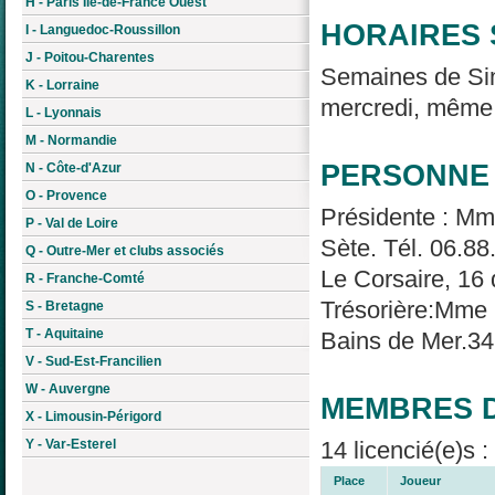
H - Paris Île-de-France Ouest
HORAIRES 
I - Languedoc-Roussillon
J - Poitou-Charentes
Semaines de Sim
K - Lorraine
mercredi, même 
L - Lyonnais
M - Normandie
PERSONNE 
N - Côte-d'Azur
O - Provence
Présidente : Mm
P - Val de Loire
Sète. Tél. 06.8
Q - Outre-Mer et clubs associés
Le Corsaire, 16
R - Franche-Comté
Trésorière:Mme
S - Bretagne
T - Aquitaine
Bains de Mer.34
V - Sud-Est-Francilien
W - Auvergne
MEMBRES D
X - Limousin-Périgord
Y - Var-Esterel
14 licencié(e)s 
Place
Joueur