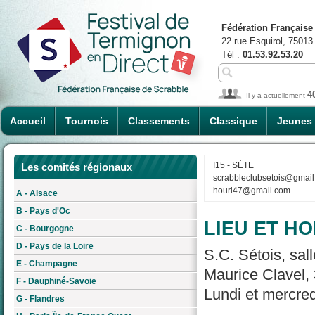
Fédération Française
22 rue Esquirol, 75013
Tél :
01.53.92.53.20
4
Il y a actuellement
Accueil
Tournois
Classements
Classique
Jeunes
I15 - SÈTE
Les comités régionaux
scrabbleclubsetois@gmai
houri47@gmail.com
A - Alsace
B - Pays d'Oc
LIEU ET HO
C - Bourgogne
D - Pays de la Loire
S.C. Sétois, sal
E - Champagne
Maurice Clavel,
F - Dauphiné-Savoie
Lundi et mercred
G - Flandres