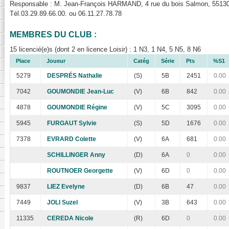
Responsable : M. Jean-François HARMAND, 4 rue du bois Salmon, 55130
Tél.03.29.89.66.00. ou 06.11.27.78.78
MEMBRES DU CLUB :
15 licencié(e)s (dont 2 en licence Loisir) : 1 N3, 1 N4, 5 N5, 8 N6
Place
Joueur
Catég
Série
Pts
%S1
5279
DESPRÉS Nathalie
(S)
5B
2451
0.00
7042
GOUMONDIE Jean-Luc
(V)
6B
842
0.00
4878
GOUMONDIE Régine
(V)
5C
3095
0.00
5945
FURGAUT Sylvie
(S)
5D
1676
0.00
7378
EVRARD Colette
(V)
6A
681
0.00
SCHILLINGER Anny
(D)
6A
0
0.00
ROUTNOER Georgette
(V)
6D
0
0.00
9837
LIEZ Evelyne
(D)
6B
47
0.00
7449
JOLI Suzel
(V)
3B
643
0.00
11335
CEREDA Nicole
(R)
6D
0
0.00