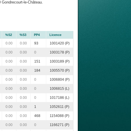
 Gondrecourt-le-Château.
%S2
%S3
PP4
Licence
0.00
0.00
93
1001420 (P)
0.00
0.00
0
1003178 (P)
0.00
0.00
151
1003189 (P)
0.00
0.00
184
1005570 (P)
0.00
0.00
0
1006804 (P)
0.00
0.00
0
1006815 (L)
0.00
0.00
0
1017186 (L)
0.00
0.00
1
1052611 (P)
0.00
0.00
468
1154088 (P)
0.00
0.00
0
1166271 (P)