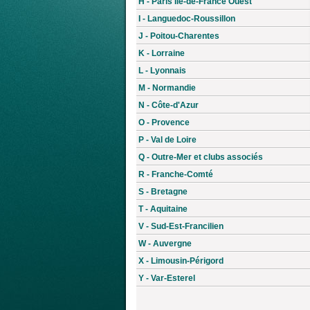
H - Paris Île-de-France Ouest
I - Languedoc-Roussillon
J - Poitou-Charentes
K - Lorraine
L - Lyonnais
M - Normandie
N - Côte-d'Azur
O - Provence
P - Val de Loire
Q - Outre-Mer et clubs associés
R - Franche-Comté
S - Bretagne
T - Aquitaine
V - Sud-Est-Francilien
W - Auvergne
X - Limousin-Périgord
Y - Var-Esterel