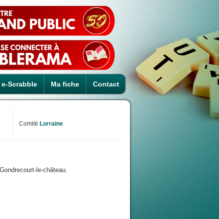
e-Scrabble
Ma fiche
Contact
Comité
Lorraine
 Gondrecourt-le-château.