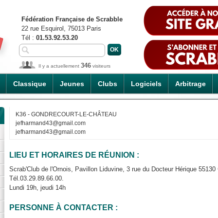
Fédération Française de Scrabble
22 rue Esquirol, 75013 Paris
Tél :
01.53.92.53.20
346
Il y a actuellement
visiteurs
Classique
Jeunes
Clubs
Logiciels
Arbitrage
K36 - GONDRECOURT-LE-CHÂTEAU
jefharmand43@gmail.com
jefharmand43@gmail.com
LIEU ET HORAIRES DE RÉUNION :
Scrab'Club de l'Ornois, Pavillon Liduvine, 3 rue du Docteur Hérique 55130
Tél.03.29.89.66.00.
Lundi 19h, jeudi 14h
PERSONNE À CONTACTER :