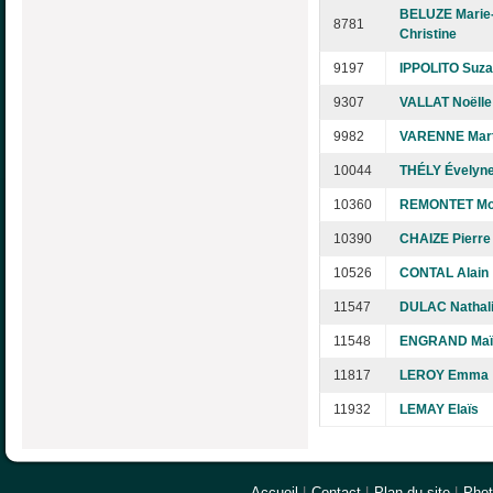
BELUZE Marie
8781
Christine
9197
IPPOLITO Suz
9307
VALLAT Noëlle
9982
VARENNE Mart
10044
THÉLY Évelyn
10360
REMONTET Mo
10390
CHAIZE Pierre
10526
CONTAL Alain
11547
DULAC Nathal
11548
ENGRAND Maï
11817
LEROY Emma
11932
LEMAY Elaïs
Accueil
|
Contact
|
Plan du site
|
Pho