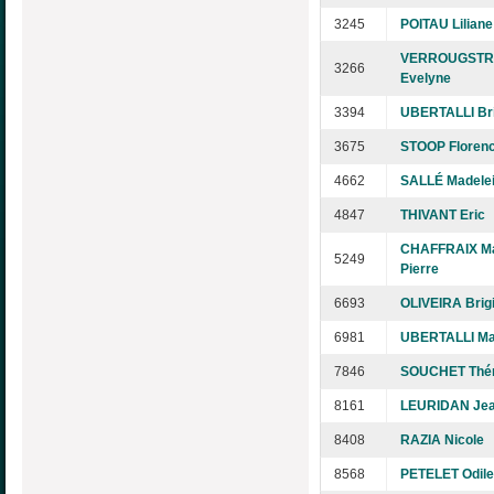
3245
POITAU Liliane
VERROUGSTR
3266
Evelyne
3394
UBERTALLI Bri
3675
STOOP Floren
4662
SALLÉ Madele
4847
THIVANT Eric
CHAFFRAIX Ma
5249
Pierre
6693
OLIVEIRA Brigi
6981
UBERTALLI M
7846
SOUCHET Thé
8161
LEURIDAN Jea
8408
RAZIA Nicole
8568
PETELET Odile