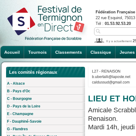
Fédération Française
22 rue Esquirol, 75013
Tél :
01.53.92.53.20
2
Il y a actuellement
Accueil
Tournois
Classements
Classique
Jeunes
L27 - RENAISON
Les comités régionaux
b.ubertalli@laposte.net
caldussud@gmail.com
A - Alsace
B - Pays d'Oc
LIEU ET HO
C - Bourgogne
D - Pays de la Loire
Amicale Scrabbl
E - Champagne
Renaison.
F - Dauphiné-Savoie
Mardi 14h, jeud
G - Flandres