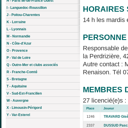
H - Paris Île-de-France Ouest
HORAIRES 
I - Languedoc-Roussillon
J - Poitou-Charentes
14 h les mardis 
K - Lorraine
L - Lyonnais
PERSONNE 
M - Normandie
N - Côte-d'Azur
Responsable de 
O - Provence
la Perdrizière, 
P - Val de Loire
Autre contact :
Q - Outre-Mer et clubs associés
Renaison. Tél 0
R - Franche-Comté
S - Bretagne
T - Aquitaine
MEMBRES D
V - Sud-Est-Francilien
27 licencié(e)s 
W - Auvergne
X - Limousin-Périgord
Place
Joueur
Y - Var-Esterel
1246
TRAVARD Gisè
2337
DUSSUD Pasc