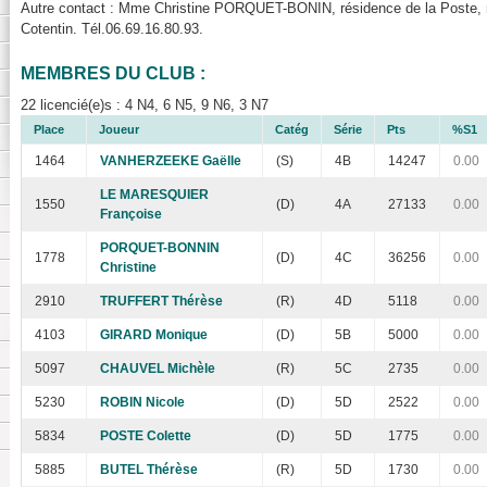
Autre contact : Mme Christine PORQUET-BONIN, résidence de la Poste, r
Cotentin. Tél.06.69.16.80.93.
MEMBRES DU CLUB :
22 licencié(e)s : 4 N4, 6 N5, 9 N6, 3 N7
Place
Joueur
Catég
Série
Pts
%S1
1464
VANHERZEEKE Gaëlle
(S)
4B
14247
0.00
LE MARESQUIER
1550
(D)
4A
27133
0.00
Françoise
PORQUET-BONNIN
1778
(D)
4C
36256
0.00
Christine
2910
TRUFFERT Thérèse
(R)
4D
5118
0.00
4103
GIRARD Monique
(D)
5B
5000
0.00
5097
CHAUVEL Michèle
(R)
5C
2735
0.00
5230
ROBIN Nicole
(D)
5D
2522
0.00
5834
POSTE Colette
(D)
5D
1775
0.00
5885
BUTEL Thérèse
(R)
5D
1730
0.00