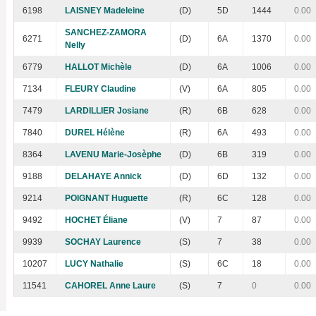
6198
LAISNEY Madeleine
(D)
5D
1444
0.00
SANCHEZ-ZAMORA
6271
(D)
6A
1370
0.00
Nelly
6779
HALLOT Michèle
(D)
6A
1006
0.00
7134
FLEURY Claudine
(V)
6A
805
0.00
7479
LARDILLIER Josiane
(R)
6B
628
0.00
7840
DUREL Hélène
(R)
6A
493
0.00
8364
LAVENU Marie-Josèphe
(D)
6B
319
0.00
9188
DELAHAYE Annick
(D)
6D
132
0.00
9214
POIGNANT Huguette
(R)
6C
128
0.00
9492
HOCHET Éliane
(V)
7
87
0.00
9939
SOCHAY Laurence
(S)
7
38
0.00
10207
LUCY Nathalie
(S)
6C
18
0.00
11541
CAHOREL Anne Laure
(S)
7
0
0.00