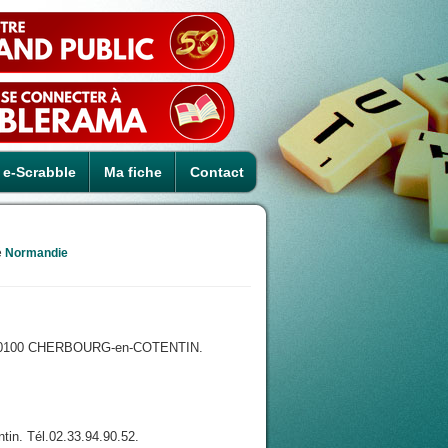
e-Scrabble
Ma fiche
Contact
é
Normandie
ye, 50100 CHERBOURG-en-COTENTIN.
tin. Tél.02.33.94.90.52.