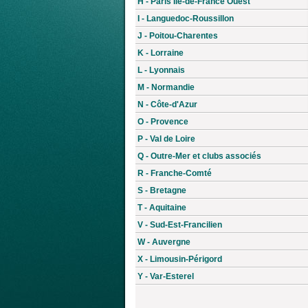
H - Paris Île-de-France Ouest
I - Languedoc-Roussillon
J - Poitou-Charentes
K - Lorraine
L - Lyonnais
M - Normandie
N - Côte-d'Azur
O - Provence
P - Val de Loire
Q - Outre-Mer et clubs associés
R - Franche-Comté
S - Bretagne
T - Aquitaine
V - Sud-Est-Francilien
W - Auvergne
X - Limousin-Périgord
Y - Var-Esterel