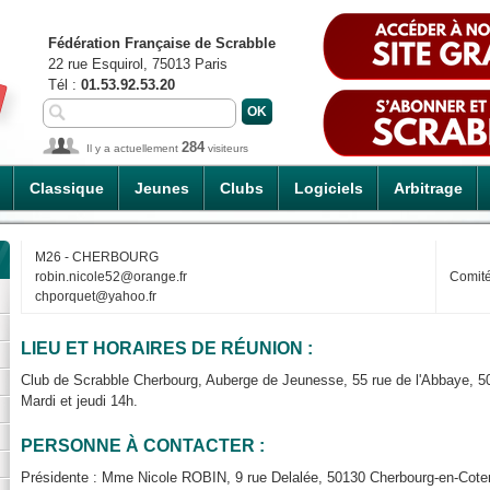
Fédération Française de Scrabble
22 rue Esquirol, 75013 Paris
Tél :
01.53.92.53.20
284
Il y a actuellement
visiteurs
Classique
Jeunes
Clubs
Logiciels
Arbitrage
M26 - CHERBOURG
robin.nicole52@orange.fr
Comit
chporquet@yahoo.fr
LIEU ET HORAIRES DE RÉUNION :
Club de Scrabble Cherbourg, Auberge de Jeunesse, 55 rue de l'Abba
Mardi et jeudi 14h.
PERSONNE À CONTACTER :
Présidente : Mme Nicole ROBIN, 9 rue Delalée, 50130 Cherbourg-en-Coten