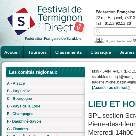
Fédération Française
22 rue Esquirol, 75013
Tél :
01.53.92.53.20
3
Il y a actuellement
Accueil
Tournois
Classements
Classique
Jeunes
M39 - SAINT-PIERRE-DE
Les comités régionaux
scrabblement.spl@orange.
nadette.michel.bazin@gma
A - Alsace
[Accéder au site web]
B - Pays d'Oc
C - Bourgogne
LIEU ET HO
D - Pays de la Loire
E - Champagne
SPL section Scra
F - Dauphiné-Savoie
Pierre-des-Fleur
G - Flandres
Mercredi 14h00 o