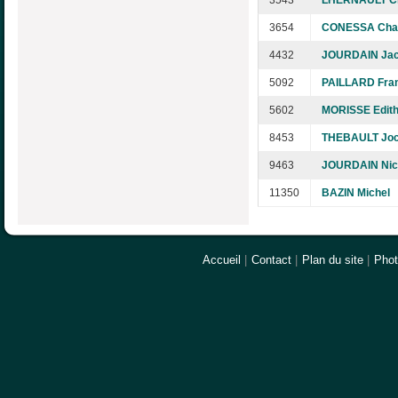
3543
LHERNAULT Ch
3654
CONESSA Chan
4432
JOURDAIN Ja
5092
PAILLARD Fra
5602
MORISSE Edit
8453
THEBAULT Joc
9463
JOURDAIN Nic
11350
BAZIN Michel
Accueil
|
Contact
|
Plan du site
|
Pho