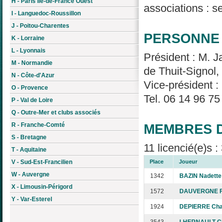
H - Paris Île-de-France Ouest
associations : s
I - Languedoc-Roussillon
J - Poitou-Charentes
PERSONNE 
K - Lorraine
L - Lyonnais
Président : M. 
M - Normandie
de Thuit-Signol,
N - Côte-d'Azur
Vice-président :
O - Provence
Tel. 06 14 96 75
P - Val de Loire
Q - Outre-Mer et clubs associés
R - Franche-Comté
MEMBRES D
S - Bretagne
11 licencié(e)s 
T - Aquitaine
V - Sud-Est-Francilien
Place
Joueur
W - Auvergne
1342
BAZIN Nadette
X - Limousin-Périgord
1572
DAUVERGNE F
Y - Var-Esterel
1924
DEPIERRE Cha